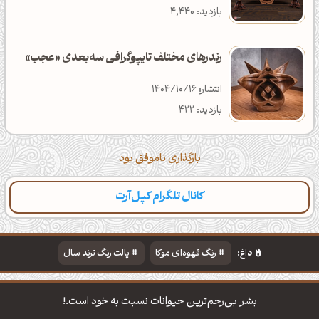
بازدید: 4,440
رندرهای مختلف تایپوگرافی سه‌بعدی «عجب»
انتشار: 1404/10/16
بازدید: 422
بارگذاری ناموفق بود
کانال تلگرام کپل‌آرت
داغ:
رنگ قهوه‌ای موکا
پالت رنگ ترند سال
دانلود والپیپر مذهبی
تایپوگرافی شعر مولانا
بشر بی‌رحم‌ترین حیوانات نسبت به خود است.!