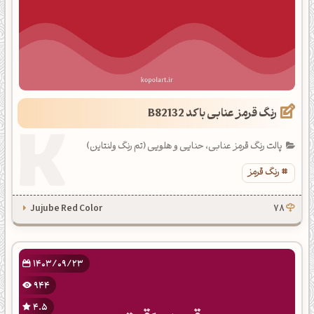
رنگ قرمز عنابی با کد B82132
پالت رنگ قرمز عنابی، حنایی و هلویی (تم رنگ ولنتاین)
رنگ قرمز
Jujube Red Color
78
1403/09/23
944
4.5