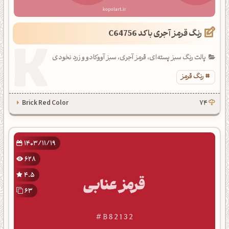
رنگ قرمز آجری با کد C64756
پالت رنگ سبز پسته‌ای، قرمز آجری، سبز آووکادو و زرد نخودی
رنگ قرمز
Brick Red Color
74
1403/11/19
628
4.5
63