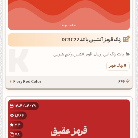
رنگ قرمز آتشین با کد DC3C22
پالت رنگ آبی رویال، قرمز آتشین و کرم هلویی
رنگ قرمز
Fiery Red Color
646
1404/04/29
1,464
4.4
78