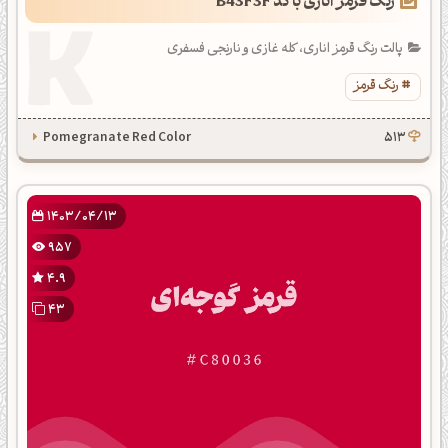
رنگ قرمز اناری با کد B43F3F
پالت رنگ قرمز اناری، کله غازی و نارنجی فسفری
رنگ قرمز
Pomegranate Red Color
513
1403/04/13
957
4.9
43