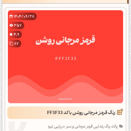
1404/09/28
357
4.9
87
رنگ قرمز مرجانی روشن با کد FF3F33
پالت رنگ یلدایی قرمز مرجانی و سبز دریایی تیره