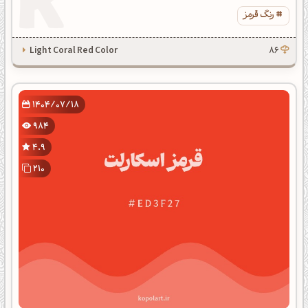
رنگ قرمز
Light Coral Red Color
86
1404/07/18
984
4.9
210