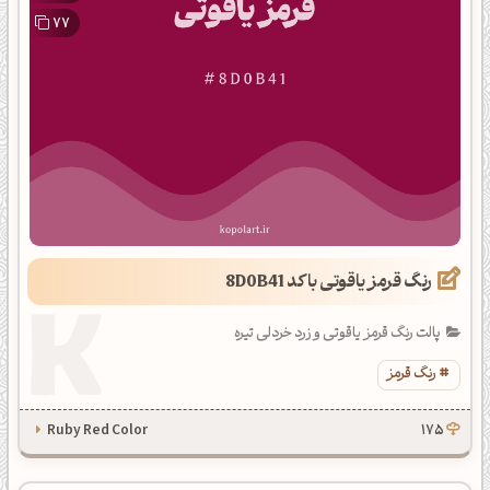
77
رنگ قرمز یاقوتی با کد 8D0B41
پالت رنگ قرمز یاقوتی و زرد خردلی تیره
رنگ قرمز
Ruby Red Color
175