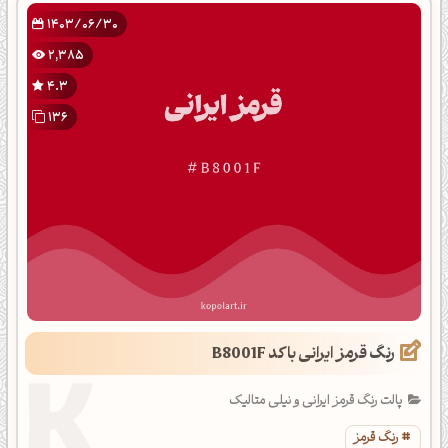
1403/06/30
2,385
4.3
136
رنگ قرمز ایرانی با کد B8001F
پالت رنگ قرمز ایرانی و نیلی متالیک
رنگ قرمز