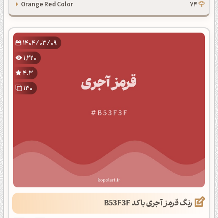
Orange Red Color
74
1404/03/09
1,220
4.3
130
رنگ قرمز آجری با کد B53F3F