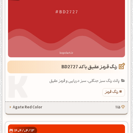
رنگ قرمز عقیق با کد BD2727
پالت رنگ سبز جنگلی، سبز دریایی و قرمز عقیق
رنگ قرمز
Agate Red Color
115
1404/04/13