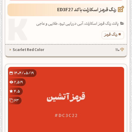
رنگ قرمز اسکارلت با کد ED3F27
پالت رنگ قرمز اسکارلت، آبی دریایی تیره، طلایی و عاجی
رنگ قرمز
Scarlet Red Color
110
1404/05/19
2,519
4.5
63