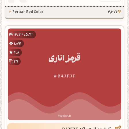
Persian Red Color
4,371
1403/05/12
1,891
4.8
49