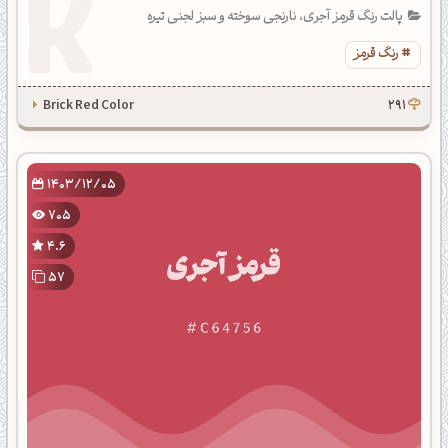
پالت رنگ قرمز آجری، نارنجی سوخته و سبز لجنی تیره
رنگ قرمز
Brick Red Color
291
1403/12/05
705
4.6
57