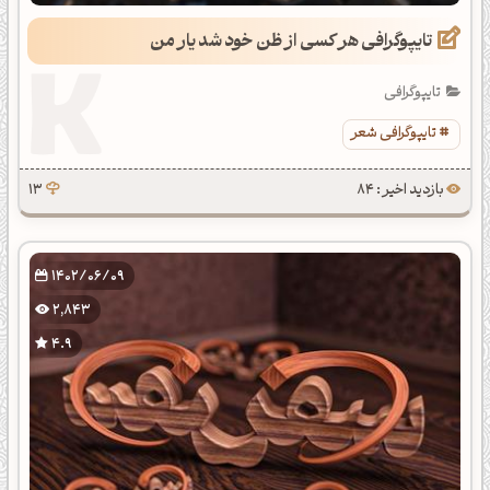
تایپوگرافی هر کسی از ظن خود شد یار من
تایپوگرافی
تایپوگرافی شعر
بازدید اخیر : 84
13
1402/06/09
2,843
4.9