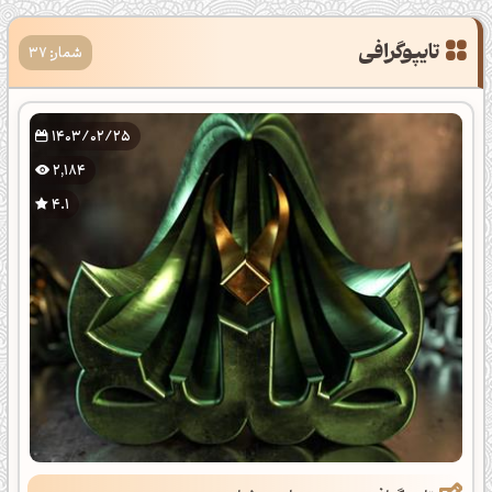
تایپوگرافی
شمار: 37
1403/02/25
2,184
4.1