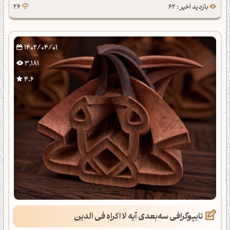
بازدید اخیر : 62
26
1402/04/01
3,181
4.6
تایپوگرافی سه‌بعدی آیه لا اکراه فی الدین