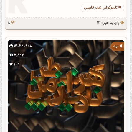
تایپوگرافی شعر فارسی
بازدید اخیر : 13
8
1402/09/10
2,842
4.4