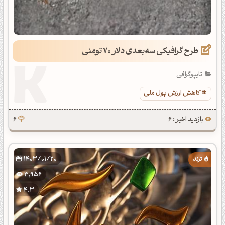
طرح گرافیکی سه‌بعدی دلار 70 تومنی
تایپوگرافی
کاهش ارزش پول ملی
بازدید اخیر : 6
6
1403/01/20
3,956
4.3