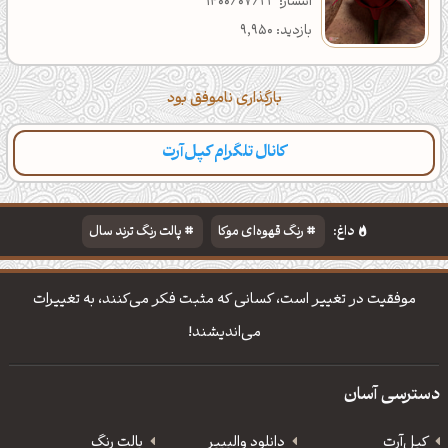
انتشار: 1400/07/23
بازدید: 9,950
بارگذاری ناموفق بود
کانال تلگرام کپل‌آرت
داغ:
رنگ قهوه‌ای موکا
پالت رنگ ترند سال
دانلود والپیپر مذهبی
تایپوگرافی شعر مولانا
موفقیت در تغییر است،‌ كسانی كه مثبت فكر می‌كنند،‌ به تغییرات
می‌اندیشند!
دسترسی آسان
کپل‌آرت
دانلود‌ والپیپر
پالت رنگ