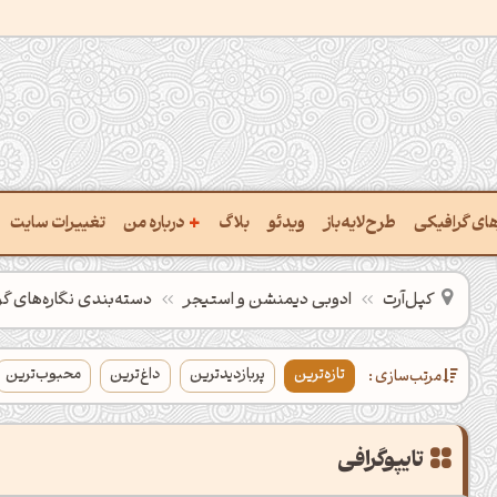
+
رهای گرافیکی
طرح‌لایه‌باز
ویدئو
بلاگ
درباره من
تغییرات سایت
ت پالت از تصویر
درباره‌من
کپل‌آرت
ادوبی دیمنشن و استیجر
دسته‌بندی‌ نگاره‌های گ
ب رنگ‌ها باهم
سفارش پروژه
تازه‌ترین
پربازدیدترین
داغ‌ترین
محبوب‌ترین
مرتب‌سازی :
 نام رنگ با کد Hex
تماس با ‌من
خراج کد رنگ از عکس
سوالات متداول‌‌
تایپوگرافی
ت پالت رنگ با هوش‌مصنوعی