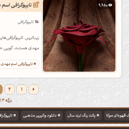
تایپوگرافی اسم
9,950
تایپوگرافی
زیباترین تایپوگرافی‌ه
مهدی هستند. گویی حس 
تایپوگرافی اسم مهدی
2
1
برگه 3 از 4
 قهوه‌ای موکا
پالت رنگ ترند سال
دانلود والپیپر مذهبی
تایپوگرا