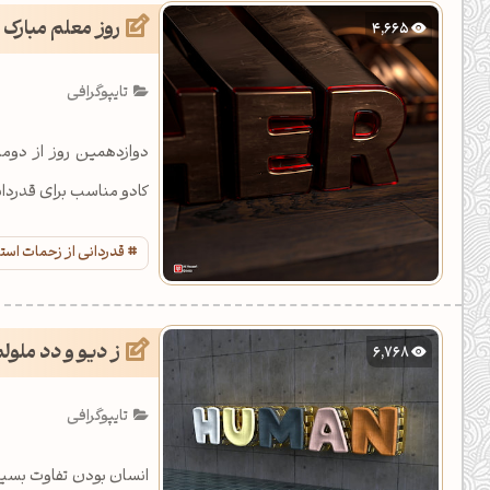
روز معلم مبارک
4,665
تایپوگرافی
دوازدهمین روز از دوم
کادو مناسب برای قدردان
قدردانی از زحمات استا
ز دیو و دد ملولم
6,768
تایپوگرافی
انسان بودن تفاوت بسیار