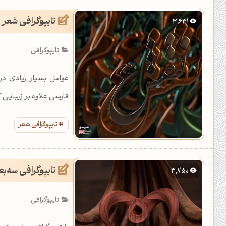
یل کدهای رنگ
تایپوگرافی شع
3,631
تن رنگ مکمل
تایپوگرافی
ده تمام ابزارها
عوامل بسیار زیادی در 
فارسی علاوه بر زیبایی ک
تایپوگرافی شعر
تایپوگرافی سه‌ب
3,750
تایپوگرافی