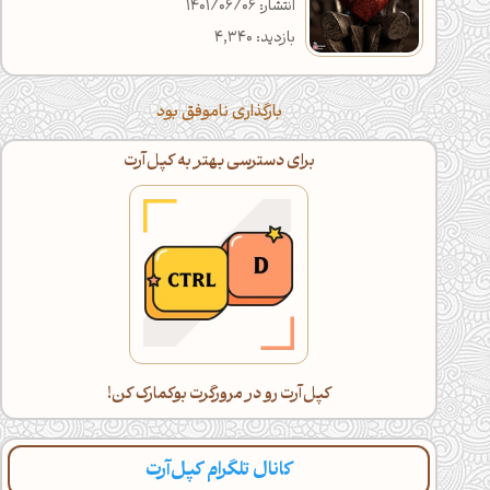
انتشار: 1401/06/06
بازدید: 4,340
بارگذاری ناموفق بود
اگه خسته شدی، با گوشی ادامه بده!
دراز بکش و کپل‌آرت رو اسکرول کن(:
کانال تلگرام کپل‌آرت