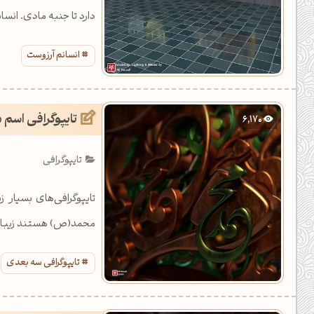
دارد تا جنبه مادی. انس
انسانم آرزوست
تایپوگرافی اسم
6,170
تایپوگرافی
تایپوگرافی‌های بسیار 
محمد(ص) هستند زیباتر
تایپوگرافی سه بعدی