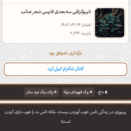
تایپوگرافی سه‌بعدی فارسی شعر صائب
انتشار: 1402/04/14
بازدید: 2,924
بارگذاری ناموفق بود
کانال تلگرام کپل‌آرت
دسته‌بندی
مطالب تازه
تایپوگرافی
پالت‌ها
داغ:
رنگ قهوه‌ای موکا
پالت رنگ ترند سال
دانلود والپیپر مذهبی
تایپوگرافی شعر مولانا
پیروزی در زندگی تاس خوب آوردن نیست، بلکه تاس بد را خوب بازی کردن
است!