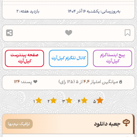
‌به‌روزرسانی: یکشنبه 16 آذر 1404
بازدید هفته: 2
پیج اینستاگرام
صفحه پینترست
کانال تلگرام کپل‌آرت
کپل‌آرت
کپل‌آرت
میانگین امتیاز
4.4
از 5 (
125
رای)
پسند:
124
1
2
3
4
5
جعبه دانلود
ترافیک نیم‌بها