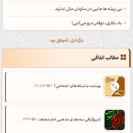
بی ریشه ها جایی در سازمان ملل ندارند
باد بکاری، توفان درو می‌کنی!
عصرت بخیر❤️
کپل‌آرت رو دنبال کن!
بارگذاری ناموفق بود
کانال تلگرام
اینستاگرام
کانال ایــتا
کانال بلـــه
مطالب اتفاقی
اَپ اندروید
اَپ ویندوز
وبسایت یا شبکه‌های اجتماعی؟
4,756
تایپوگرافی سه‌بعدی مذهبی امام مجاهد
366