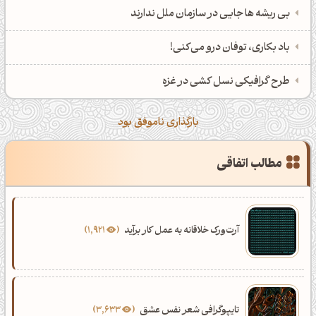
اَپ اندروید
اَپ ویندوز
بی ریشه ها جایی در سازمان ملل ندارند
باد بکاری، توفان درو می‌کنی!
طرح گرافیکی نسل کشی در غزه
بارگذاری ناموفق بود
مطالب اتفاقی
آرت‌ورک خلاقانه به عمل کار برآید
1,921
تایپوگرافی شعر نفس عشق
3,633