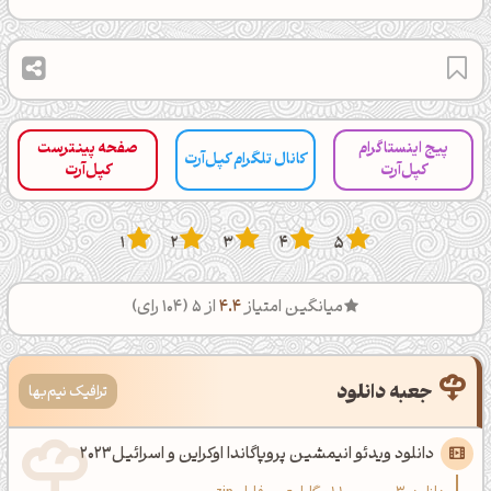
پیج اینستاگرام
صفحه پینترست
کانال تلگرام کپل‌آرت
کپل‌آرت
کپل‌آرت
1
2
3
4
5
میانگین امتیاز
4.4
از 5 (
104
رای)
جعبه دانلود
ترافیک نیم‌بها
دانلود ویدئو انیمشین پروپاگاندا اوکراین و اسرائیل2023