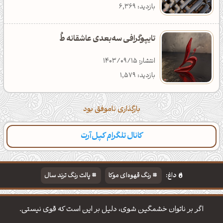
بازدید: 6,369
تایپوگرافی سه‌بعدی عاشقانه طُ
انتشار: 1403/09/15
بازدید: 1,579
بارگذاری ناموفق بود
کانال تلگرام کپل‌آرت
دسته‌بندی
مطالب تازه
تایپوگرافی
پالت‌ها
داغ:
رنگ قهوه‌ای موکا
پالت رنگ ترند سال
دانلود والپیپر مذهبی
تایپوگرافی شعر مولانا
اگر بر ناتوان خشمگین شوی، دلیل بر این است که قوی نیستی.