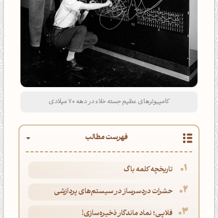
کامپیوترهای عظیم جسته خلاء در دهه ۷۰ میلادی
فهرست مطالب
تاریخچه کلمه باگ
حشرات دردسرساز در سیستم‌های پردازشی
فلاپی؛ نماد ماندگار ذخیره‌سازی!