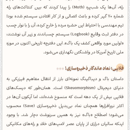
رله، آن‌ها یک شب‌پره (Moth) را پیدا کردند که بین کنتاکت‌های رله
شماره ۷۰ گیر کرده و باعث اتصالی و از کار افتادن سیستم شده بود!
تیم مهندسی با احتیاط این حشره مرده را خارج کرده، آن را با نوار چسب
در دفتر ثبت وقایع (Logbook) سیستم چسباندند و زیر آن نوشتند:
«اولین مورد واقعی کشف یک باگ». این دفترچه تاریخی اکنون در موزه
ملی تاریخ آمریکا در واشنگتن نگهداری می‌شود.
فلاپی؛ نماد ماندگار ذخیره‌سازی!
داستان باگ و دیباگینگ نمونه‌ای بارز از انتقال مفاهیم فیزیکی به
دنیای دیجیتال (Skeuomorphism) است. همان‌طور که دیسک‌های
فلاپی بیش از یک دهه است که منسوخ شده‌اند، اما آیکون آن‌ها در
اکثر نرم‌افزارها همچنان نماد بی‌بدیل ذخیره‌سازی (Save) محسوب
می‌شود؛ اصطلاح «باگ» نیز به همین سرنوشت دچار شد. با وجود
اینکه سالیان درازی از پایان عصر لامپ‌های خلاء و رله‌های مکانیکی