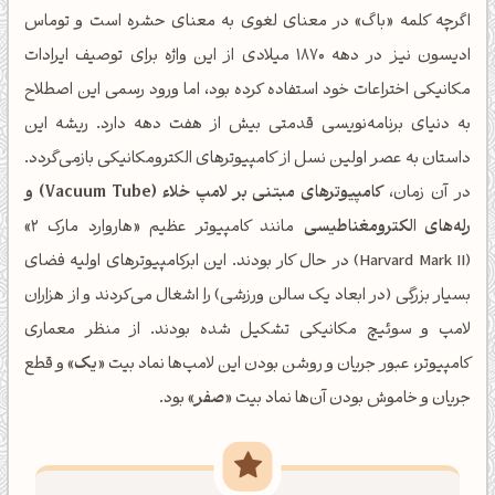
اگرچه کلمه «باگ» در معنای لغوی به معنای حشره است و توماس
ادیسون نیز در دهه ۱۸۷۰ میلادی از این واژه برای توصیف ایرادات
مکانیکی اختراعات خود استفاده کرده بود، اما ورود رسمی این اصطلاح
به دنیای برنامه‌نویسی قدمتی بیش از هفت دهه دارد. ریشه این
داستان به عصر اولین نسل از کامپیوترهای الکترومکانیکی بازمی‌گردد.
در آن زمان،
کامپیوترهای مبتنی بر لامپ خلاء (Vacuum Tube) و
رله‌های الکترومغناطیسی
مانند کامپیوتر عظیم «هاروارد مارک ۲»
(Harvard Mark II) در حال کار بودند. این ابرکامپیوترهای اولیه فضای
بسیار بزرگی (در ابعاد یک سالن ورزشی) را اشغال می‌کردند و از هزاران
لامپ و سوئیچ مکانیکی تشکیل شده بودند. از منظر معماری
کامپیوتر، عبور جریان و روشن بودن این لامپ‌ها نماد بیت «
یک
» و قطع
جریان و خاموش بودن آن‌ها نماد بیت «
صفر
» بود.