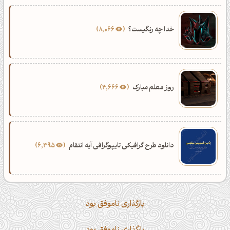
خدا چه رنگیست؟
8,066
روز معلم مبارک
4,666
دانلود طرح گرافیکی تایپوگرافی آیه انتقام
6,395
بارگذاری ناموفق بود