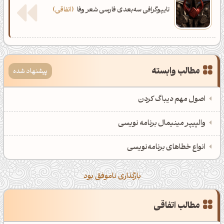
تایپوگرافی سه‌بعدی فارسی شعر وفا
اتفاقی
مطالب وابسته
پیشنهاد شده
صبحت بخیر❤️
کپل‌آرت رو دنبال کن!
اصول مهم دیباگ کردن
کانال تلگرام
اینستاگرام
والپیپر مینیمال برنامه نویسی
کانال ایــتا
کانال بلـــه
انواع خطاهای برنامه‌نویسی
اَپ اندروید
اَپ ویندوز
بارگذاری ناموفق بود
مطالب اتفاقی