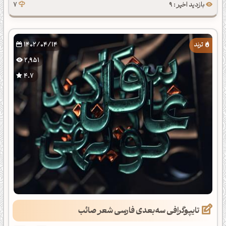
بازدید اخیر : 9
7
1402/04/14
2,951
4.7
تایپوگرافی سه‌بعدی فارسی شعر صائب