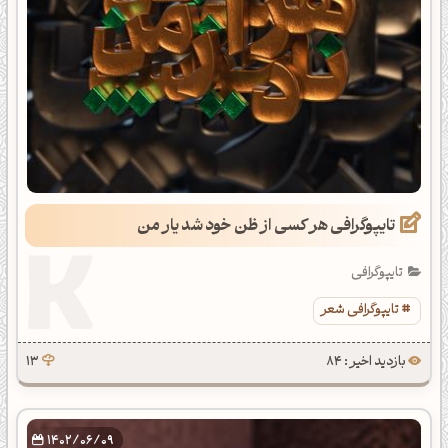
تایپوگرافی هر کسی از ظن خود شد یار من
تایپوگرافی
تایپوگرافی شعر
بازدید اخیر : 84
13
1402/06/09