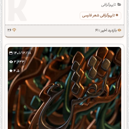
تایپوگرافی
تایپوگرافی شعر فارسی
بازدید اخیر : 61
26
1401/12/18
3,633
4.5