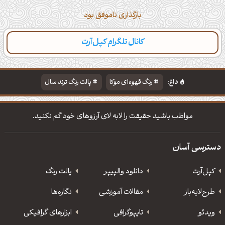
بارگذاری ناموفق بود
کانال تلگرام کپل‌آرت
داغ:
رنگ قهوه‌ای موکا
پالت رنگ ترند سال
دانلود والپیپر مذهبی
تایپوگرافی شعر مولانا
مواظب باشید حقیقت را لابه لای آرزوهای خود گم نکنید.
دسترسی آسان
کپل‌آرت
دانلود‌ والپیپر
پالت رنگ
طرح‌لایه‌باز
مقالات آموزشی
نگاره‌ها
ویدئو
‌تایپوگرافی
ابزارهای گرافیکی