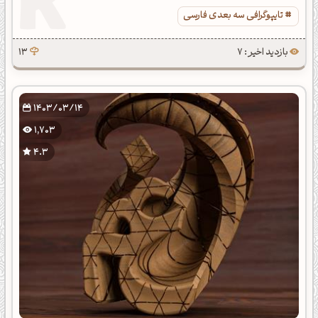
تایپوگرافی سه بعدی فارسی
بازدید اخیر : 7
13
1403/03/14
1,703
4.3