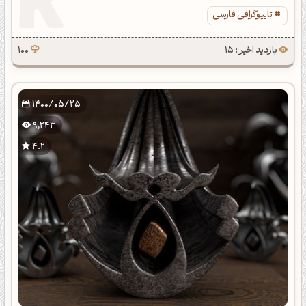
تایپوگرافی فارسی
بازدید اخیر : 15
100
1400/05/25
9,243
4.2