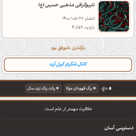
تایپوگرافی مذهبی حسین (ع)
انتشار: 1400/05/27
بازدید: 4,859
بارگذاری ناموفق بود
کانال تلگرام کپل‌آرت
داغ:
رنگ قهوه‌ای موکا
پالت رنگ ترند سال
دانلود والپیپر مذهبی
تایپوگرافی شعر مولانا
خلاقیت مهمتر از علم است.
دسترسی آسان