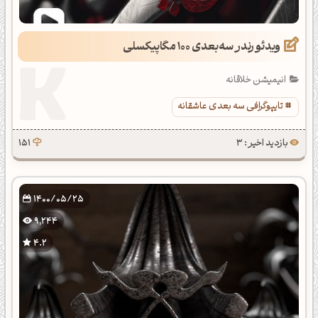
ویدئو رندر سه‌بعدی 100 مگاپیکسلی
انیمیشن خلاقانه
تایپوگرافی سه بعدی عاشقانه
بازدید اخیر : 3
151
1400/05/25
9,244
4.2