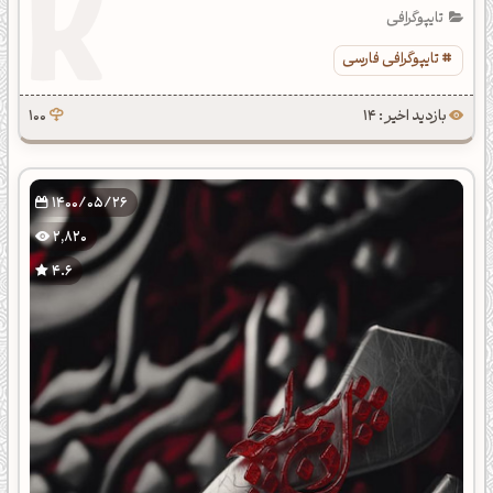
تایپوگرافی
تایپوگرافی فارسی
بازدید اخیر : 14
100
1400/05/26
2,820
4.6