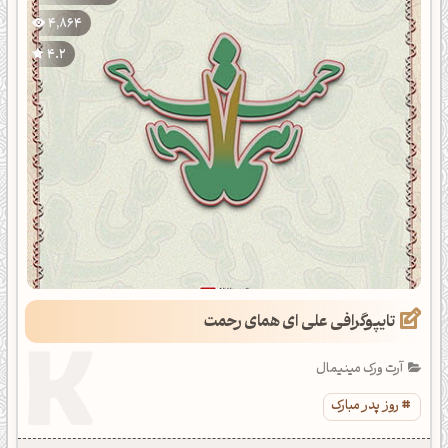
4,864
4.2
تایپوگرافی علی ای همای رحمت
آرت ورک مینیمال
روز پدر مبارک