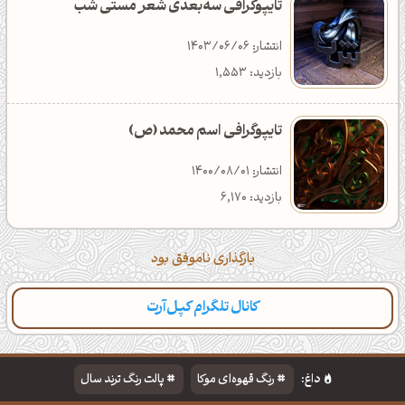
تایپوگرافی سه‌بعدی شعر مستی شب
انتشار: 1403/06/06
بازدید: 1,553
تایپوگرافی اسم محمد (ص)
انتشار: 1400/08/01
بازدید: 6,170
بارگذاری ناموفق بود
کانال تلگرام کپل‌آرت
داغ:
رنگ قهوه‌ای موکا
پالت رنگ ترند سال