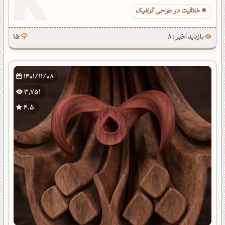
خلاقیت در طراحی گرافیک
بازدید اخیر : 8
15
1401/11/08
3,751
4.5