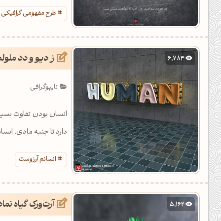
ها پل ساخت.
طرح مفهومی گرافیکی
ز دیو و دد ملولم
6,784
تایپوگرافی
انسان بودن تفاوت بسیار
دارد تا جنبه مادی. انس
انسانم آرزوست
آرت‌ورک گیاه نما
5,162