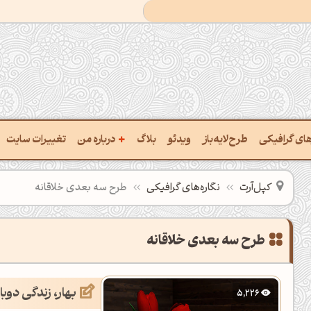
+
رهای گرافیکی
طرح‌لایه‌باز
ویدئو
بلاگ
درباره من
تغییرات سایت
ت پالت از تصویر
درباره‌من
کپل‌آرت
نگاره‌های گرافیکی
طرح سه بعدی خلاقانه
ب رنگ‌ها باهم
سفارش پروژه
 نام رنگ با کد Hex
تماس با ‌من
طرح سه بعدی خلاقانه
خراج کد رنگ از عکس
سوالات متداول‌‌
بهار، زندگی دوب
5,226
ت پالت رنگ با هوش‌مصنوعی