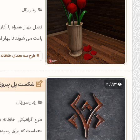
یل کدهای رنگ
رندر رئال
تن رنگ مکمل
فصل بهار همراه با آغا
ده تمام ابزارها
باعث می شوند تا بهار از
طرح سه بعدی خلاقانه
شکست پل پیروز
4,993
رندر سورئال
طرح گرافیکی خلاقانه
معناست که برای رسیدن 