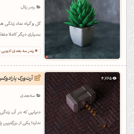
رندر رئال
گل و گیاه نماد زندگی ه
بسیاری دیگر کاملا متف
رندر سه بعدی ادوبی
آرت‌ورک پارادوکس
4,765
سه‌بعدی
دنیایی که در آن زندگی 
ندارد! یکی از بزرگترین 