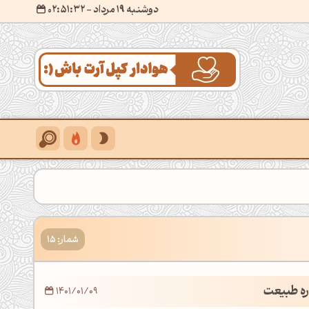
دوشنبه 19 مرداد
- ۰۲:۵۱:۳۳
شمار: 15
اره طبیعت
1401/01/09