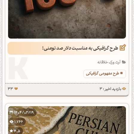
طرح گرافیکی به مناسبت دلار صد تومنی!
آرت ورک خلاقانه
طرح مفهومی گرافیکی
بازدید اخیر : 3
33
1404/02/19
1,766
4.5