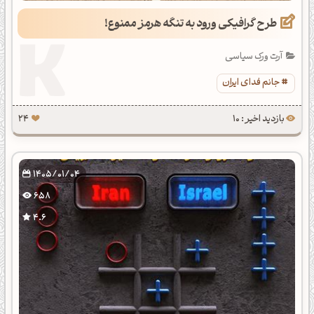
طرح گرافیکی ورود به تنگه هرمز ممنوع!
آرت ورک سیاسی
جانم فدای ایران
بازدید اخیر : 10
24
1405/01/04
658
4.6