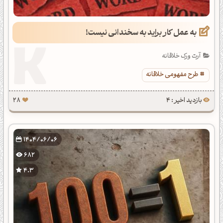
به عمل کار براید به سخندانی نیست!
آرت ورک خلاقانه
طرح مفهومی خلاقانه
بازدید اخیر : 4
28
1404/06/06
682
4.3