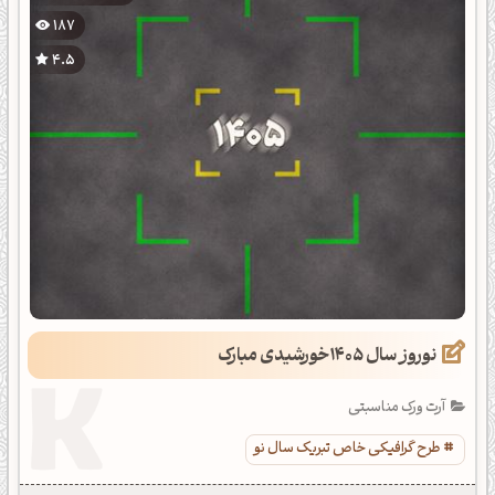
187
4.5
نوروز سال 1405خورشیدی مبارک
آرت ورک مناسبتی
طرح گرافیکی خاص تبریک سال نو