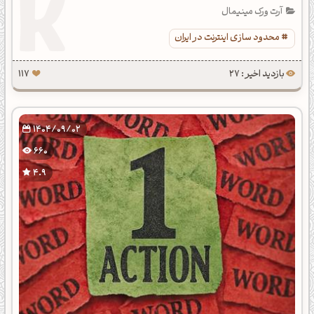
آرت ورک مینیمال
محدود سازی اینترنت در ایران
بازدید اخیر : 27
117
1404/09/02
660
4.9