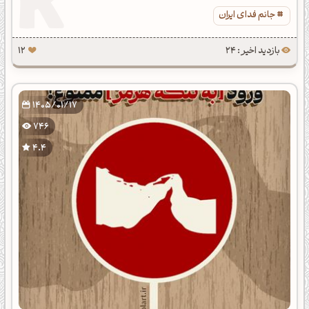
جانم فدای ایران
بازدید اخیر : 24
12
1405/01/17
746
4.4