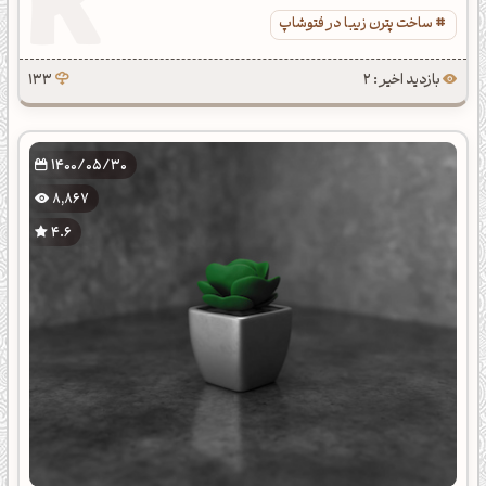
ساخت پترن زیبا در فتوشاپ
بازدید اخیر : 2
133
1400/05/30
8,867
4.6