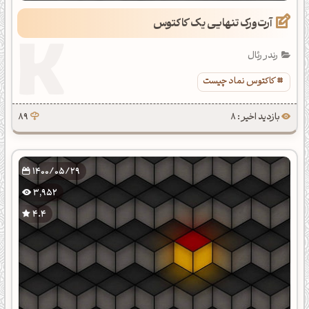
آرت‌ورک تنهایی یک کاکتوس
رندر رئال
کاکتوس نماد چیست
بازدید اخیر : 8
89
1400/05/29
3,952
4.4