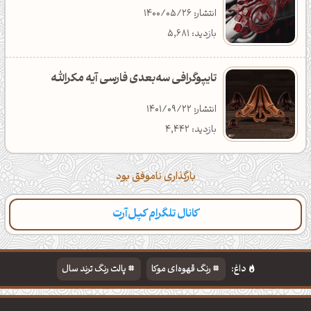
انتشار: 1400/05/26
بازدید: 5,681
تایپوگرافی سه‌بعدی فارسی آیه مکرالله
انتشار: 1401/09/22
بازدید: 4,442
بارگذاری ناموفق بود
کانال تلگرام کپل‌آرت
داغ:
رنگ قهوه‌ای موکا
پالت رنگ ترند سال
دانلود والپیپر مذهبی
تایپوگرافی شعر مولانا