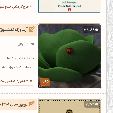
است.
طرح گرافیکی خلیج فا
آرت‌ورک کفشدوز
38,099
رندر رئال
حتما کفشدوزک‌ها را 
دیده‌اید.کفشدوزک به
خوش‌یمن است.
کفشدوزک نماد چیست
نوروز سال 1401 مبارک
4,304