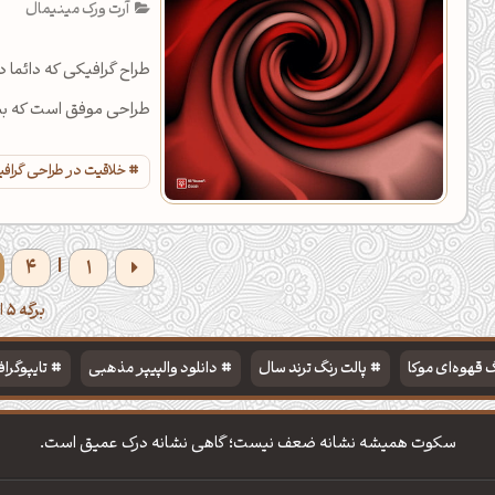
آرت ورک مینیمال
طراح گرافیکی که دائما
طراحی موفق است که بیش
خلاقیت در طراحی گراف
4
1
|
برگه 5 از 6
 قهوه‌ای موکا
پالت رنگ ترند سال
دانلود والپیپر مذهبی
تایپوگرا
سکوت همیشه نشانه ضعف نیست؛ گاهی نشانه درک عمیق است.