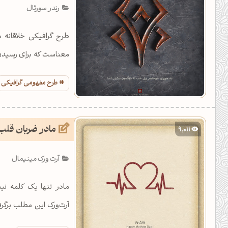
رندر سورئال
طرح گرافیکی خلاقانه
معناست که برای رسیدن 
ها پل ساخت.
طرح مفهومی گرافیکی
مادر ضربان قلب
9,011
آرت ورک مینیمال
مادر تنها یک کلمه نی
شده است.