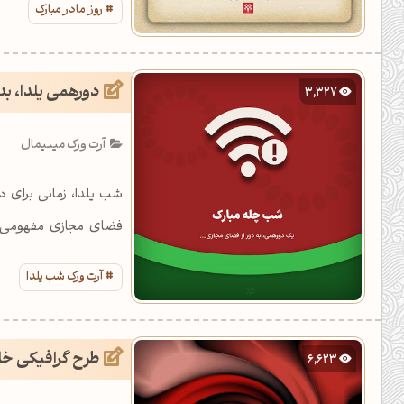
روز مادر مبارک
دورهمی یلدا، بد
3,327
آرت ورک مینیمال
شب یلدا، زمانی برای د
فضای مجازی مفهومی ن
باشید.
آرت ورک شب یلدا
طرح گرافیکی خل
6,623