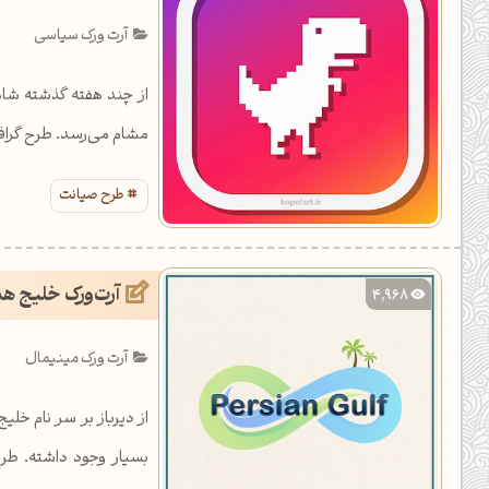
یل کدهای رنگ
آرت ورک سیاسی
تن رنگ مکمل
از چند هفته گذشته شاه
ده تمام ابزارها
مشام می‌رسد. طرح گرافی
طرح صیانت
آرت‌ورک خلیج 
4,968
آرت ورک مینیمال
از دیرباز بر سر نام خل
بسیار وجود داشته. ط