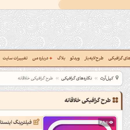
+
رهای گرافیکی
طرح‌لایه‌باز
ویدئو
بلاگ
درباره من
تغییرات سایت
ت پالت از تصویر
درباره‌من
کپل‌آرت
نگاره‌های گرافیکی
طرح گرافیکی خلاقانه
ب رنگ‌ها باهم
سفارش پروژه
 نام رنگ با کد Hex
تماس با ‌من
طرح گرافیکی خلاقانه
خراج کد رنگ از عکس
سوالات متداول‌‌
فیلترینگ اینستا
4,981
ت پالت رنگ با هوش‌مصنوعی