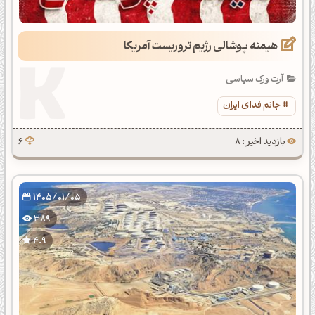
هیمنه پوشالی رژیم تروریست آمریکا
آرت ورک سیاسی
جانم فدای ایران
بازدید اخیر : 8
6
1405/01/05
389
4.9