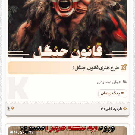
طرح هنری قانون جنگل!
هوش مصنوعی
جنگ رمضان
بازدید اخیر : 4
6
1405/01/17