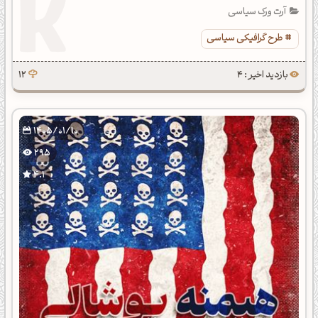
آرت ورک سیاسی
طرح گرافیکی سیاسی
بازدید اخیر : 4
12
1405/01/10
295
4.1