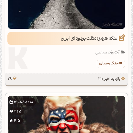
تنگه هرمز؛ مثلت برمودای ایران
آرت ورک سیاسی
جنگ رمضان
بازدید اخیر : 21
29
1405/01/18
445
4.5