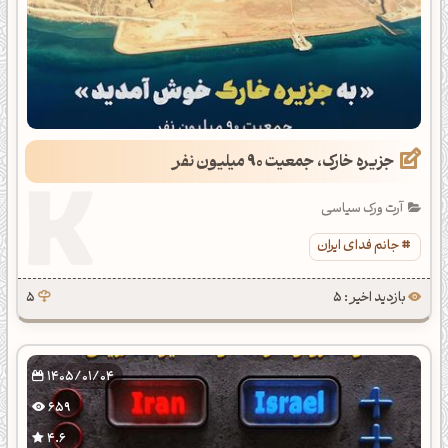
جزیره خارک، جمعیت 90 میلیون نفر
آرت ورک سیاسی
جانم فدای ایران
بازدید اخیر : 5
5
1405/01/04
659
4.6