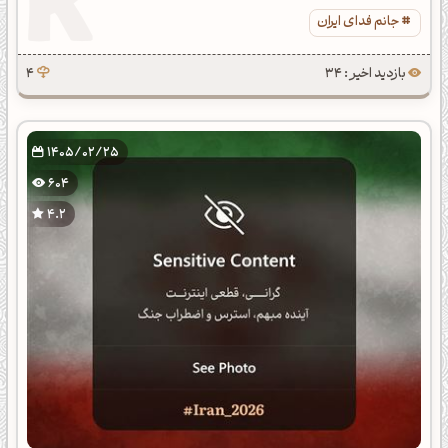
جانم فدای ایران
بازدید اخیر : 34
4
1405/02/25
604
4.2