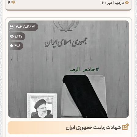
بازدید اخیر : 3
4
1403/02/31
1,617
4.8
شهادت ریاست جمهوری ایران