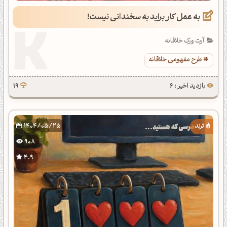
به عمل کار براید به سخندانی نیست!
آرت ورک خلاقانه
طرح مفهومی خلاقانه
بازدید اخیر : 6
19
1404/05/25
908
4.9