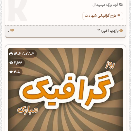
آرت ورک مینیمال
طرح گرافیکی شهادت
بازدید اخیر : 3
0
1403/02/07
2,166
4.5