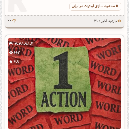
محدود سازی اینترنت در ایران
بازدید اخیر : 30
22
1404/09/02
662
4.9