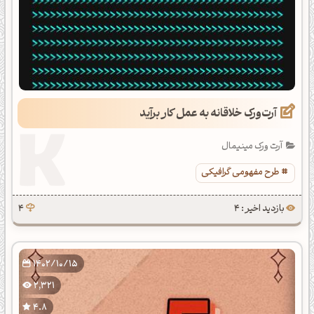
آرت‌ورک خلاقانه به عمل کار برآید
آرت ورک مینیمال
طرح مفهومی گرافیکی
بازدید اخیر : 4
4
1402/10/15
2,321
4.8