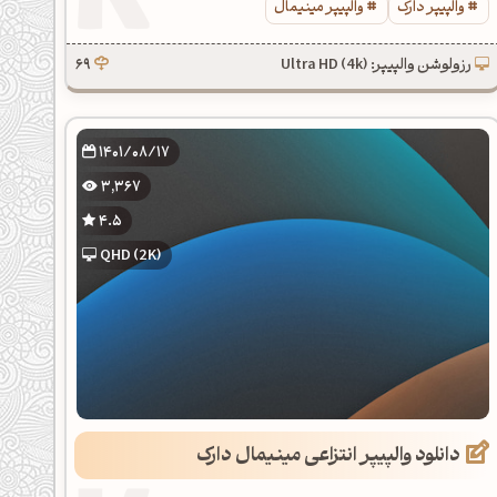
والپیپر دارک
والپیپر مینیمال
رزولوشن والپیپر: Ultra HD (4k)
69
1401/08/17
3,367
4.5
QHD (2K)
دانلود والپیپر انتزاعی مینیمال دارک