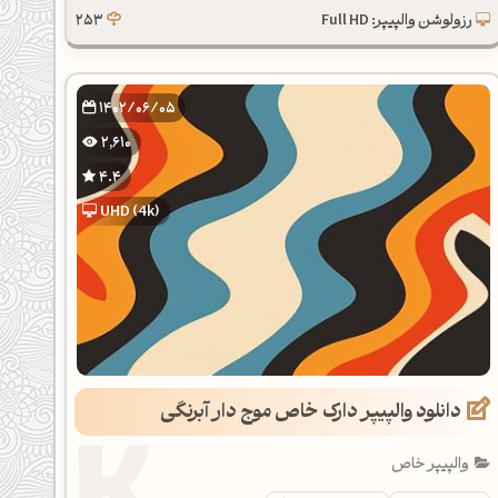
رزولوشن والپیپر: Full HD
253
1402/06/05
2,610
4.4
UHD (4k)
دانلود والپیپر دارک خاص موج دار آبرنگی
والپیپر خاص