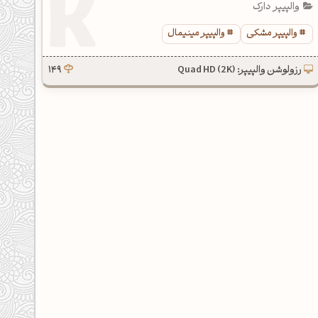
والپیپر دارک
والپیپر مشکی
والپیپر مینیمال
رزولوشن والپیپر: Quad HD (2K)
149