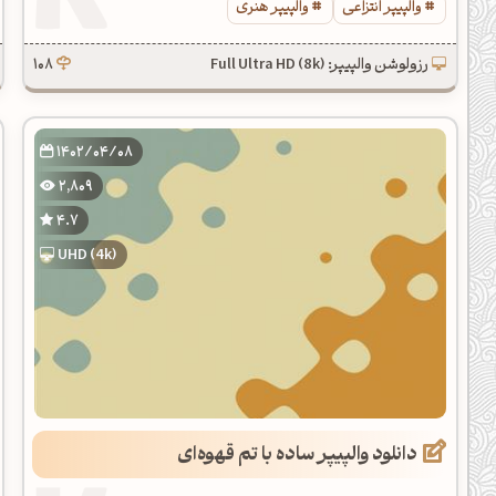
والپیپر انتزاعی
والپیپر هنری
رزولوشن والپیپر: Full Ultra HD (8k)
108
1402/04/08
2,809
4.7
UHD (4k)
دانلود والپیپر ساده با تم قهوه‌ای