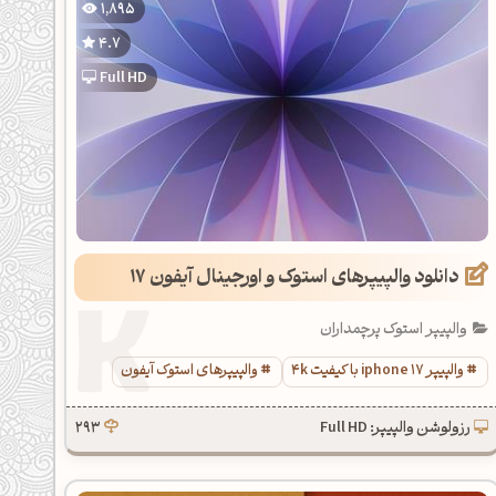
1,895
4.7
Full HD
دانلود والپیپرهای استوک و اورجینال آیفون 17
والپیپر استوک پرچمداران
والپیپر iphone 17 با کیفیت 4k
والپیپرهای استوک آیفون
رزولوشن والپیپر: Full HD
293