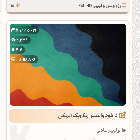
رزولوشن والپیپر: Full HD
115
1402/06/19
2,338
4.4
FUHD (8k)
دانلود والپیپر رنگارنگ آبرنگی
والپیپر نقاشی