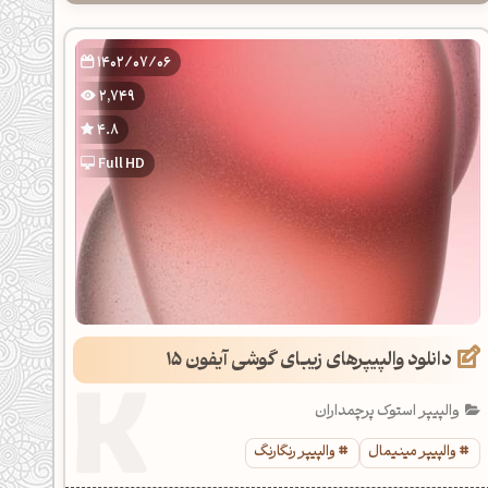
1402/07/06
2,749
4.8
Full HD
دانلود والپیپرهای زیبای گوشی آیفون 15
والپیپر استوک پرچمداران
والپیپر مینیمال
والپیپر رنگارنگ