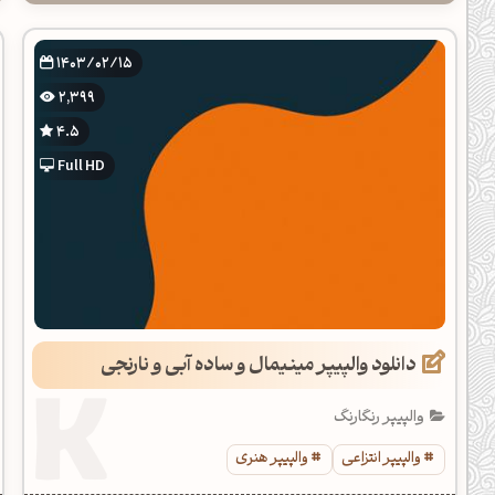
1403/02/15
2,399
4.5
Full HD
دانلود والپیپر مینیمال و ساده آبی و نارنجی
والپیپر رنگارنگ
والپیپر انتزاعی
والپیپر هنری