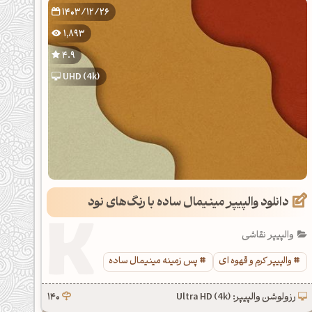
1403/12/26
1,893
4.9
UHD (4k)
دانلود والپیپر مینیمال ساده با رنگ‌های نود
والپیپر نقاشی
والپیپر کرم و قهوه ای
پس زمینه مینیمال ساده
رزولوشن والپیپر: Ultra HD (4k)
140