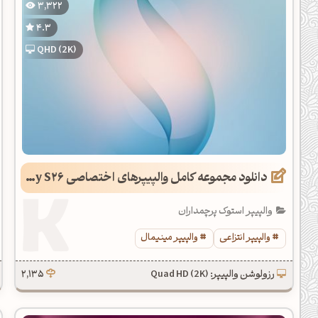
3,322
یل کدهای رنگ
4.3
تن رنگ مکمل
QHD (2K)
ده تمام ابزارها
دانلود مجموعه کامل والپیپرهای اختصاصی Galaxy S26
والپیپر استوک پرچمداران
والپیپر انتزاعی
والپیپر مینیمال
رزولوشن والپیپر: Quad HD (2K)
2,135