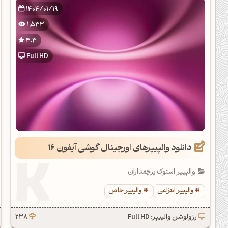
1404/01/19
1,533
4.3
Full HD
دانلود والپیپرهای اورجینال گوشی آیفون 16
والپیپر استوک پرچمداران
والپیپر انتزاعی
والپیپر خاص
رزولوشن والپیپر: Full HD
238