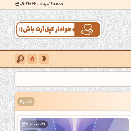
جمعه 16 مرداد
- ۰۹:۲۶:۴۷
شمار: 11
1404/06/19