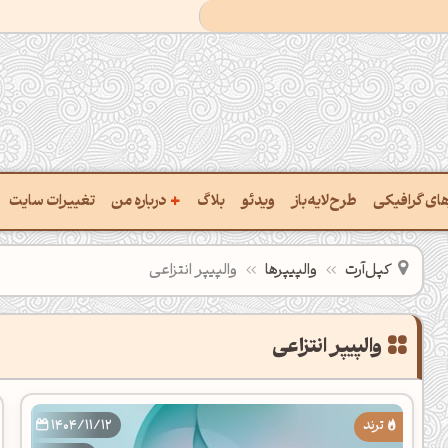
+
رهای گرافیکی
طرح‌لایه‌باز
ویدئو
بلاگ
درباره من
تغییرات سایت
ت پالت از تصویر
درباره‌من
کپل‌آرت
والپیپرها
والپیپر انتزاعی
ب رنگ‌ها باهم
سفارش پروژه
 نام رنگ با کد Hex
تماس با ‌من
خراج کد رنگ از عکس
سوالات متداول‌‌
ت پالت رنگ با هوش‌مصنوعی
1404/11/12