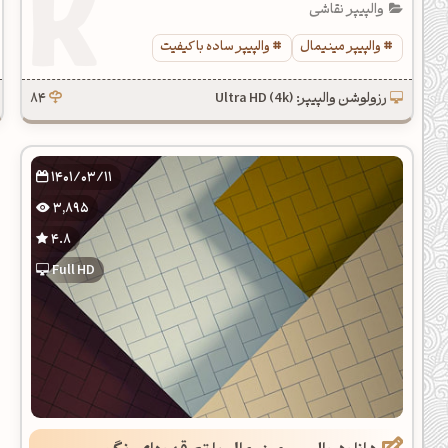
والپیپر نقاشی
والپیپر مینیمال
والپیپر ساده با کیفیت
رزولوشن والپیپر: Ultra HD (4k)
84
1401/03/11
3,895
4.8
Full HD