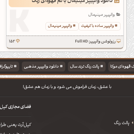
دانلود والپیپر مینیمال با تم قهوه‌ای رنگ
والپیپر مینیمال
والپیپر ساده با کیفیت
والپیپر مینیمال
رزولوشن والپیپر: Full HD
152
 قهوه‌ای موکا
پالت رنگ ترند سال
دانلود والپیپر مذهبی
تایپوگرا
با عشق، زمان فراموش می شود و با زمان هم عشق!
فضای مجازی کپل‌
پالت رنگ
کپل‌آرت یعنی طرا