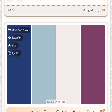
بازدید اخیر : 5
165
1401/09/08
18,136
4.2
1,086