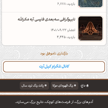
بازدید: 6,778
تایپوگرافی سه‌بعدی فارسی آیه مکرالله
انتشار: 1401/09/22
بازدید: 4,445
بارگذاری ناموفق بود
کانال تلگرام کپل‌آرت
داغ:
رنگ قهوه‌ای موکا
پالت رنگ ترند سال
دانلود والپیپر مذهبی
تایپوگرافی شعر مولانا
آدم‌های بزرگ، از فرصت‌های کوچک، نتایج بزرگ می‌سازند.