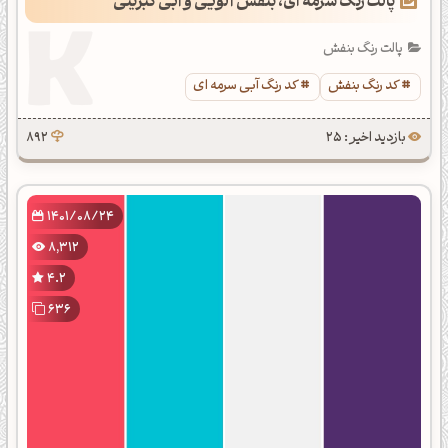
پالت رنگ سرمه ای، بنفش آلویی و آبی کبریتی
پالت رنگ بنفش
کد رنگ بنفش
کد رنگ آبی سرمه ای
بازدید اخیر : 25
892
1401/08/24
8,312
4.2
636