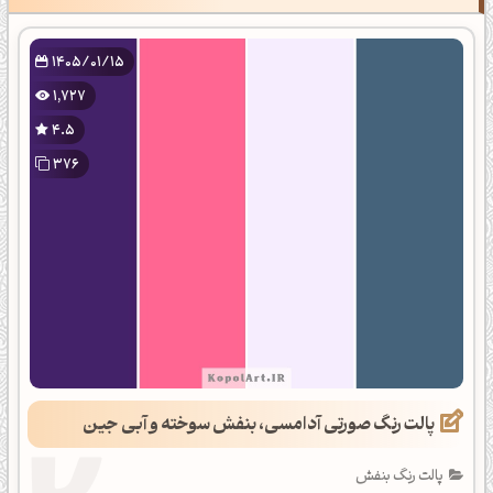
1405/01/15
1,727
4.5
376
پالت رنگ صورتی آدامسی، بنفش سوخته و آبی جین
پالت رنگ بنفش