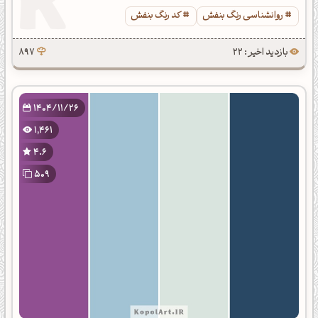
روانشناسی رنگ بنفش
کد رنگ بنفش
بازدید اخیر : 22
897
1404/11/26
1,461
4.6
509