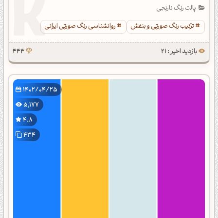
پالت رنگ نارنجی
ترکیب رنگ صورتی و بنفش
روانشناسی رنگ صورتی ایرانی
بازدید اخیر : 21
444
1402/04/25
5,177
4.8
434