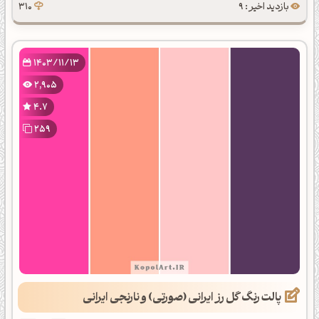
بازدید اخیر : 9
310
1403/11/13
2,905
4.7
259
پالت رنگ گل رز ایرانی (صورتی) و نارنجی ایرانی