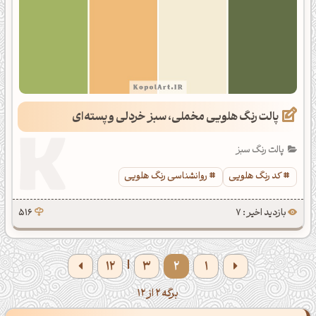
پالت رنگ هلویی مخملی، سبز خردلی و پسته‌ای
پالت رنگ سبز
کد رنگ هلویی
روانشناسی رنگ هلویی
بازدید اخیر : 7
516
12
3
2
1
|
برگه 2 از 12