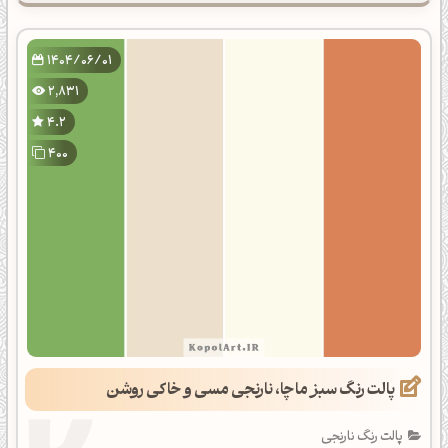
1404/06/01
2,831
4.2
400
پالت رنگ سبز ماچا، نارنجی مسی و خاکی روشن
پالت رنگ نارنجی