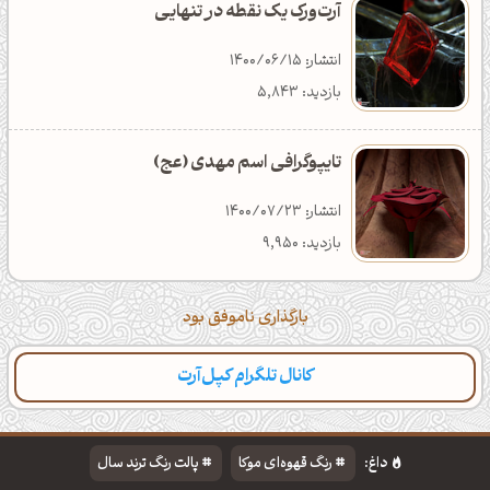
آرت‌ورک یک نقطه در تنهایـی
انتشار: 1400/06/15
بازدید: 5,843
تایپوگرافی اسم مهدی (عج)
انتشار: 1400/07/23
بازدید: 9,950
بارگذاری ناموفق بود
کانال تلگرام کپل‌آرت
داغ:
رنگ قهوه‌ای موکا
پالت رنگ ترند سال