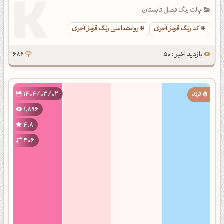
پالت رنگ فصل تابستان
کد رنگ قرمز آجری
روانشناسی رنگ قرمز آجری
بازدید اخیر : 50
686
1404/03/02
1,896
4.8
406