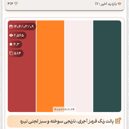
بازدید اخیر : 17
414
1404/03/09
2,565
4.3
584
پالت رنگ قرمز آجری، نارنجی سوخته و سبز لجنی تیره