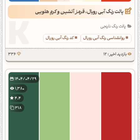
پالت رنگ آبی رویال، قرمز آتشین و کرم هلویی
پالت رنگ نارنجی
روانشناسی رنگ آبی رویال
کد رنگ آبی رویال
بازدید اخیر : 12
336
1404/04/29
1,380
4.4
318