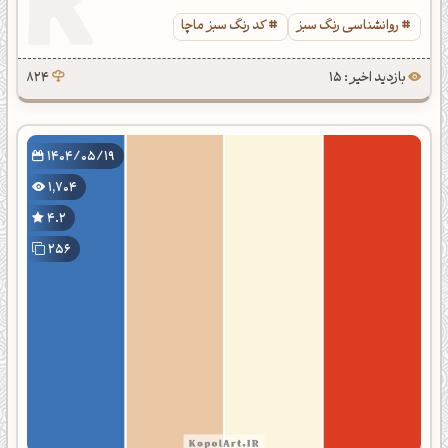
روانشناسی رنگ سبز
کد رنگ سبز ماچا
بازدید اخیر : 15
824
1404/05/19
1,704
4.2
256