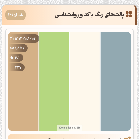
پالت‌های رنگ با کد و روانشناسی
شمار: 141
1404/08/03
1,857
4.2
230