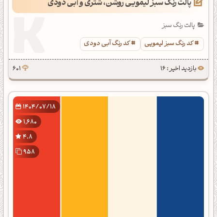
پالت رنگ سبز لیمویی روشن، شتری و آبی دودی
پالت رنگ سبز
کد رنگ سبز لیمویی
کد رنگ آبی دودی
بازدید اخیر : 16
601
1404/07/18
1,680
4.8
958