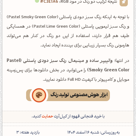
نتیجه ترکیب دو رنگ در مود RGB:
#C3E1A6
با توجه به اینکه رنگ سبز دودی پاستلی (Pastel Smoky Green Color)
و رنگ سبز لیمویی پاستلی (Pastel Lime Green Color) در همسایگی
طیف هم قرار دارند، استفاده از این دو رنگ در کنار هم می‌تواند
هارمونی رنگ بسیار زیبایی برای بیننده ایجاد نماید.
در انتها؛
والپیپر ساده و مینیمال رنگ سبز دودی پاستلی (Pastel
Smoky Green Color)
را می‌توانید در بخش دانلودها برای پس‌زمینه
موبایل و کامپیوتر با کیفیت Full HD دانلود نمایید.
ابزار هوش‌مصنوعی تولید رنگ
با خرید فنجانی قهوه از کپل‌آرت
حمایت
کنید.
‌به‌روزرسانی: شنبه 16 اسفند 1404
بازدید هفته:
3