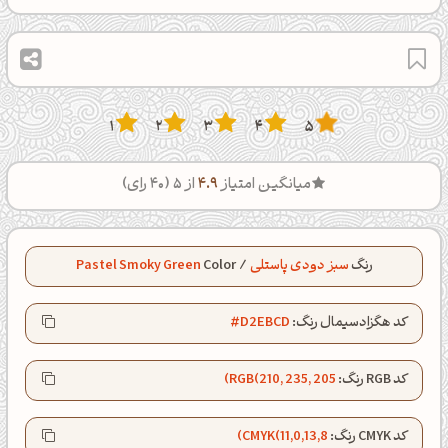
1
2
3
4
5
میانگین امتیاز
4.9
از 5 (
40
رای)
رنگ
سبز دودی پاستلی
/
Color
Pastel Smoky Green
کد هگزادسیمال رنگ:
#D2EBCD
کد RGB رنگ:
RGB(210, 235, 205)
کد CMYK رنگ:
CMYK(11,0,13,8)