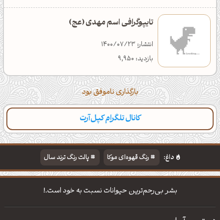
تایپوگرافی اسم مهدی (عج)
انتشار: 1400/07/23
بازدید: 9,950
بارگذاری ناموفق بود
کانال تلگرام کپل‌آرت
دسته‌بندی
مطالب تازه
تایپوگرافی
پالت‌ها
داغ:
رنگ قهوه‌ای موکا
پالت رنگ ترند سال
دانلود والپیپر مذهبی
تایپوگرافی شعر مولانا
بشر بی‌رحم‌ترین حیوانات نسبت به خود است.!