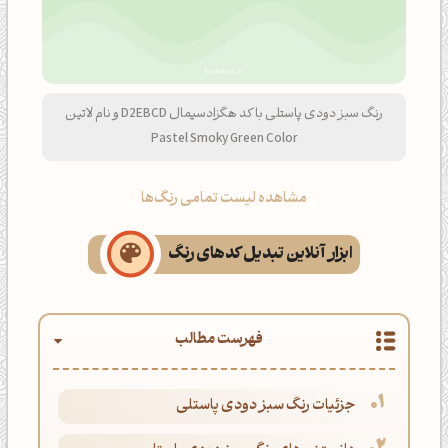
رنگ سبز دودی پاستلی با کد هگزادسیمال D2EBCD و نام لاتین
Pastel Smoky Green Color
مشاهده لیست تمامی رنگ‌ها
ابزار آنلاین تبدیل کدهای رنگ
فهرست مطالب
جزئیات رنگ سبز دودی پاستلی