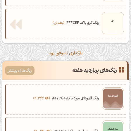
رنگ کرم با کد FFFCEF
بعدی
بارگذاری ناموفق بود
رنگ‌های پربازدید هفته
رنگ‌های بیشتر
رنگ قهوه‌ای موکا با کد A47764
4,366