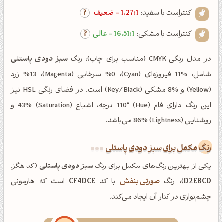
کنتراست با سفید:
1.27:1 - ضعیف
کنتراست با مشکی:
16.51:1 - عالی
در مدل رنگی CMYK (مناسب برای چاپ)، رنگ
سبز دودی پاستلی
شامل: %11 فیروزه‌ای (Cyan)، %0 سرخابی (Magenta)، %13 زرد
(Yellow) و %8 مشکی (Key/Black) است. در فضای رنگی HSL نیز
این رنگ دارای فام (Hue) 110° درجه، اشباع (Saturation) 43% و
روشنایی (Lightness) 86% می‌باشد.
رنگ مکمل برای سبز دودی پاستلی
یکی از بهترین رنگ‌های مکمل برای رنگ
سبز دودی پاستلی
(کد هگز:
D2EBCD
)، رنگ
صورتی بنفش
با کد
CF4DCE
است که هارمونی
چشم‌نوازی در کنار آن ایجاد می‌کند.