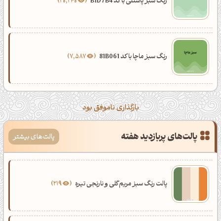
رنگ سبز پاستلی با کد B1D7B4
20,240
رنگ سبز ماچا با کد 81B061
7,587
بارگذاری ناموفق بود
پالت‌های پربازدید هفته
پالت‌های بیشتر
پالت رنگ سبز مریم‌گلی و نارنجی تیره
219