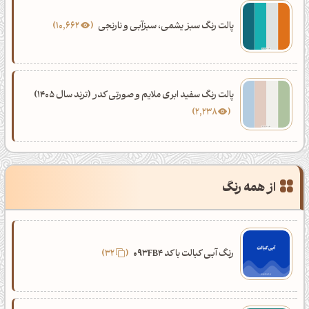
پالت رنگ سبز یشمی، سبزآبی و نارنجی
10,662
پالت رنگ سفید ابری ملایم و صورتی کدر (ترند سال 1405)
2,238
از همه رنگ
رنگ آبی کبالت با کد 093FB4
32