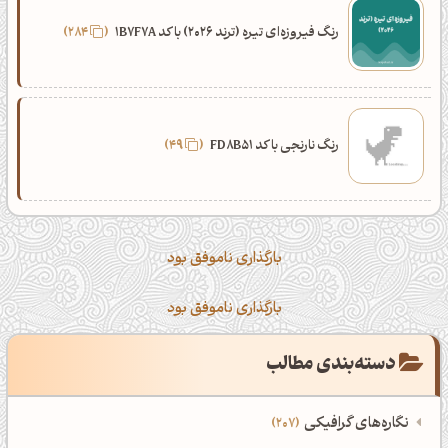
رنگ فیروزه‌ای تیره (ترند 2026) با کد 1B7F7A
284
رنگ نارنجی با کد FD8B51
49
بارگذاری ناموفق بود
بارگذاری ناموفق بود
دسته‌بندی مطالب
نگاره‌های گرافیکی
207