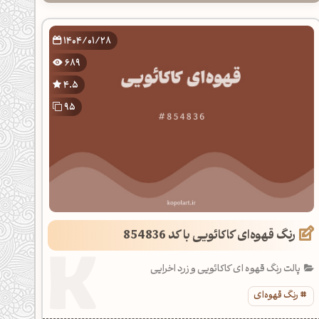
1404/01/28
689
4.5
95
رنگ قهوه‌ای کاکائویی با کد 854836
پالت رنگ قهوه ای کاکائویی و زرد اخرایی
رنگ قهوه‌ای