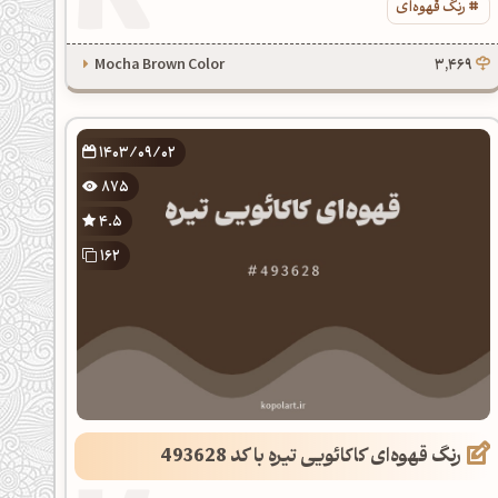
رنگ قهوه‌ای
Mocha Brown Color
3,469
1403/09/02
875
4.5
162
رنگ قهوه‌ای کاکائویی تیره با کد 493628