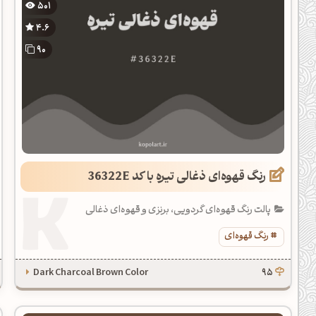
501
یل کدهای رنگ
4.6
تن رنگ مکمل
90
ده تمام ابزارها
رنگ قهوه‌ای ذغالی تیره با کد 36322E
پالت رنگ قهوه‌ای گردویی، برنزی و قهوه‌ای ذغالی
رنگ قهوه‌ای
Dark Charcoal Brown Color
95