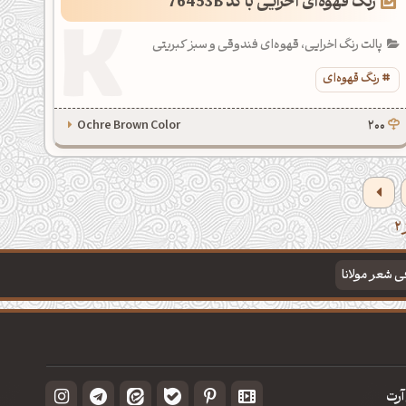
رنگ قهوه‌ای اخرایی با کد 76453B
پالت رنگ اخرایی، قهوه‌ای فندوقی و سبز کبریتی
رنگ قهوه‌ای
Ochre Brown Color
200
فی شعر مولانا
آرت