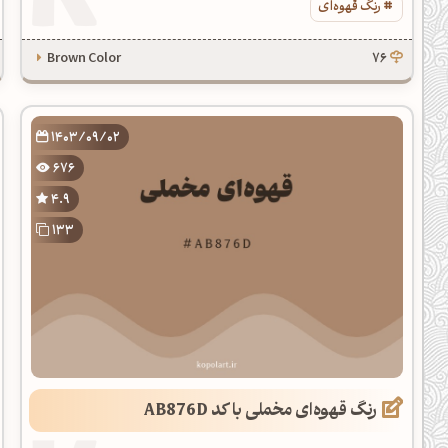
رنگ قهوه‌ای
Brown Color
76
1403/09/02
676
4.9
133
رنگ قهوه‌ای مخملی با کد AB876D