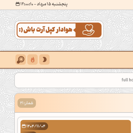
پنجشنبه 15 مرداد
- ۱۲:۰۰:۱۲
شمار: 21
1404/11/04