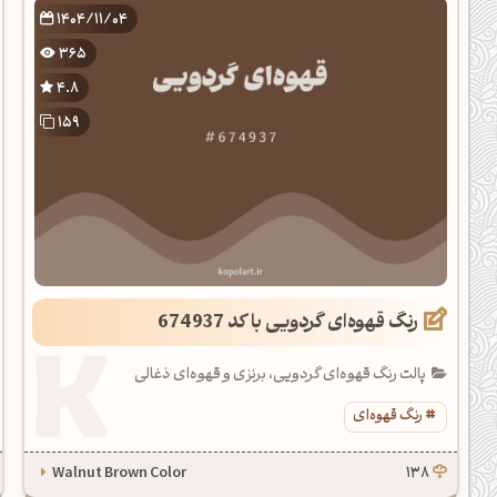
1404/11/04
365
4.8
159
رنگ قهوه‌ای گردویی با کد 674937
پالت رنگ قهوه‌ای گردویی، برنزی و قهوه‌ای ذغالی
رنگ قهوه‌ای
Walnut Brown Color
138