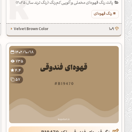
پالت رنگ قهوه‌ای مخملی و آلویی کم‌رنگ (رنگ ترند سال 2025)
رنگ قهوه‌ای
Velvet Brown Color
109
1402/10/18
735
4.4
57