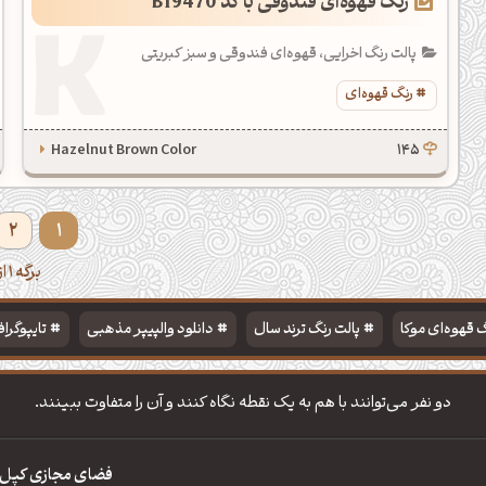
رنگ قهوه‌ای فندوقی با کد B19470
پالت رنگ اخرایی، قهوه‌ای فندوقی و سبز کبریتی
رنگ قهوه‌ای
Hazelnut Brown Color
145
2
1
برگه 1 از 2
 قهوه‌ای موکا
پالت رنگ ترند سال
دانلود والپیپر مذهبی
تایپوگرا
دو نفر می‌توانند با هم به یک نقطه نگاه کنند و آن را متفاوت ببینند.
فضای مجازی کپل‌