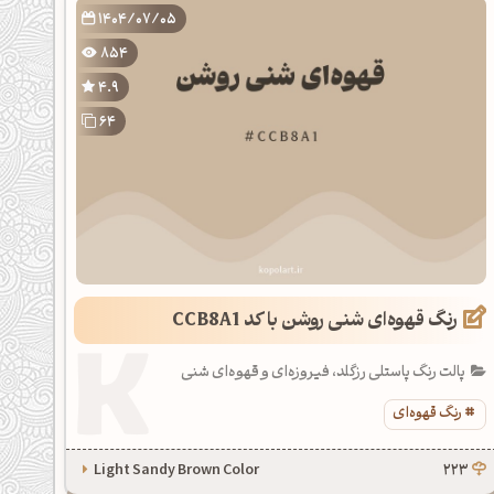
1404/07/05
854
4.9
64
رنگ قهوه‌ای شنی روشن با کد CCB8A1
پالت رنگ پاستلی رزگلد، فیروزه‌ای و قهوه‌ای شنی
رنگ قهوه‌ای
Light Sandy Brown Color
223