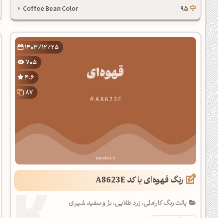
Coffee Bean Color
95
1403/12/25
705
4.6
87
رنگ قهوه‌ای با کد A8623E
پالت رنگ کاراملی، زرد طلایی، بژ و سفید شیری