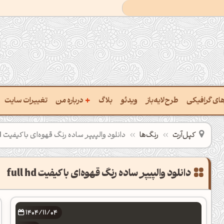
+
رهای گرافیکی
طرح‌لایه‌باز
ویدئو
بلاگ
درباره من
تغییرات سایت
ت پالت از تصویر
درباره‌من
کپل‌آرت
رنگ‌ها
دانلود والپیپر ساده رنگ قهوه‌ای با کیفیت full hd
ب رنگ‌ها باهم
سفارش پروژه
 نام رنگ با کد Hex
تماس با ‌من
خراج کد رنگ از عکس
سوالات متداول‌‌
ت پالت رنگ با هوش‌مصنوعی
1404/11/04