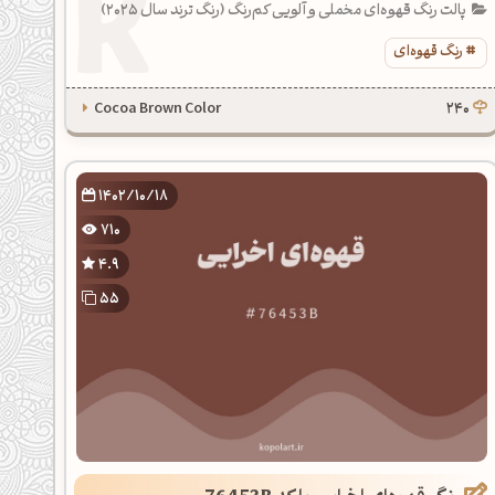
پالت رنگ قهوه‌ای مخملی و آلویی کم‌رنگ (رنگ ترند سال 2025)
رنگ قهوه‌ای
Cocoa Brown Color
240
1402/10/18
710
4.9
55