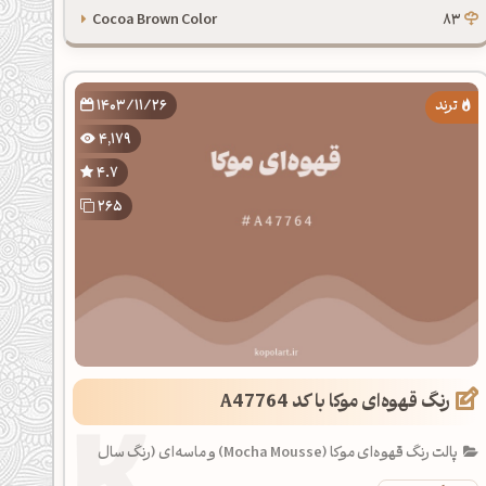
Cocoa Brown Color
83
1403/11/26
4,179
4.7
265
رنگ قهوه‌ای موکا با کد A47764
پالت رنگ قهوه‌ای موکا (Mocha Mousse) و ماسه‌ای (رنگ سال
1404)