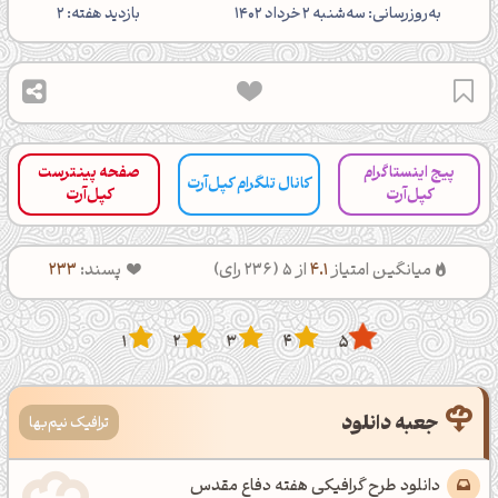
‌به‌روزرسانی: سه‌شنبه 2 خرداد 1402
بازدید هفته: 2
پیج اینستاگرام
صفحه پینترست
کانال تلگرام کپل‌آرت
کپل‌آرت
کپل‌آرت
میانگین امتیاز
4.1
از 5 (
236
رای)
پسند:
233
1
2
3
4
5
جعبه دانلود
ترافیک نیم‌بها
دانلود طرح گرافیکی هفته دفاع مقدس