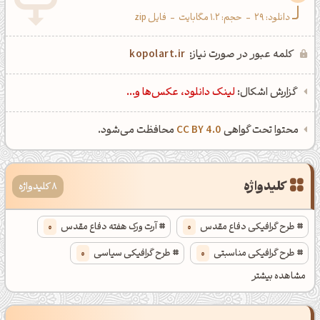
دانلود:
29
-
حجم: 1.2 مگابایت
-
فایل zip
ظهرت بخیر❤️
کپل‌آرت رو دنبال کن!
کلمه عبور در صورت نیاز:
kopolart.ir
کانال تلگرام
اینستاگرام
گزارش اشکال:
لینک دانلود، عکس‌ها و...
کانال ایــتا
کانال بلـــه
محتوا تحت گواهی
CC BY 4.0
محافظت می‌شود.
اَپ اندروید
اَپ ویندوز
کلیدواژه
8 کلیدواژه
طرح گرافیکی دفاع مقدس
0
آرت ورک هفته دفاع مقدس
0
طرح گرافیکی مناسبتی
0
طرح گرافیکی سیاسی
0
مشاهده بیشتر
خلاقیت در گرافیک
0
طراحی گرافیک خلاقانه
0