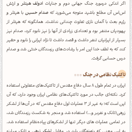
اگر اندکی درمورد جنگ جهانی دوم و جنایات
ادولف هیتلر
و ارتش
اس‌اس آن مطلع باشید متوجه می‌شوید که
صدام حسین
با هیتلر و
رژیم بعث با آلمان نازی تفاوت چندانی نداشت. همانگونه که هیتلر از
یهودیان متنفر بود و تعدادی زیادی از آنها را نیز نابود کرد، صدام نیز
بسیار از ایرانیان تنفر داشت و قصد داشت تا نژاد ایرانی را نابود و حقیر
کند که به لطف خدا این امر با رشادت‌های رزمندگان خنثی شد و صدام
درس حسابی گرفت.
تاکتیک نظامی در جنگ
ایران در تمام طول 8 سال دفاع مقدس از تاکتیک‌های متفاوتی استفاده
کرد. نکته‌ای جالب در مورد تاکتیک‌های نظامی ایران وجود دارد، که آن
این است که؛ به غیر از 3 عملیات اول دفاع مقدس که در آن‌ها از لشکر
زرهی(تانک و نفربر و...) استفاده شد و منجر به شکست رزمندگان شد،
در تمامی عملیات های دیگر تنها از لشکرهای پیاده‌نظام استفاده شد.
به این معنی که
رزمندگان
باید در مقابل
لشکر زرهی
و تانک مبارزه