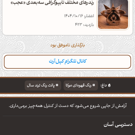
رندرهای مختلف تایپوگرافی سه‌بعدی «عجب»
انتشار: 1404/10/16
بازدید: 423
بارگذاری ناموفق بود
کانال تلگرام کپل‌آرت
دسته‌بندی
مطالب تازه
تایپوگرافی
پالت‌ها
داغ:
رنگ قهوه‌ای موکا
پالت رنگ ترند سال
دانلود والپیپر مذهبی
تایپوگرافی شعر مولانا
آرامش از جایی شروع می‌شود که دست از کنترل همه‌چیز برمی‌داری.
دسترسی آسان