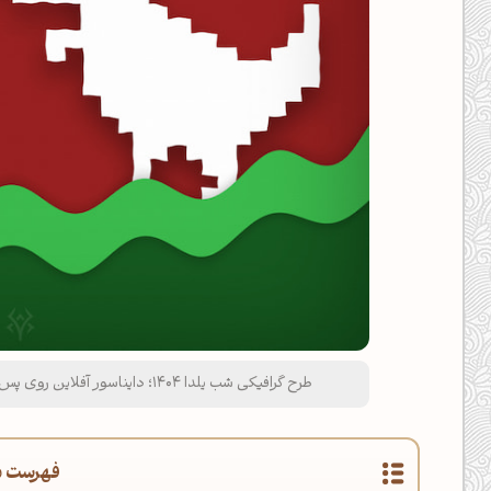
طرح گرافیکی شب یلدا ۱۴۰۴؛ دایناسور آفلاین روی پس‌زمینه هندوانه‌ای با مفهوم دوری از فضای مجازی
فهرست م