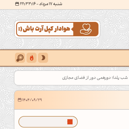
شنبه 17 مرداد
- ۲۲:۳۳:۱۸
شب یلدا؛ دورهمی دور از فضای مجازی
1404/09/29
ما رو توی گوگل بیشتر ببین!