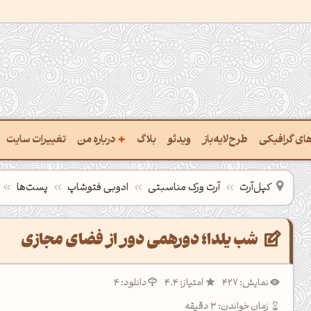
+
رهای گرافیکی
طرح‌لایه‌باز
ویدئو
بلاگ
درباره من
تغییرات سایت
ت پالت از تصویر
درباره‌من
کپل‌آرت
آرت ورک مناسبتی
ادوبی فتوشاپ
پست‌ها
ب رنگ‌ها باهم
سفارش پروژه
 نام رنگ با کد Hex
تماس با ‌من
شب یلدا؛ دورهمی دور از فضای مجازی
خراج کد رنگ از عکس
سوالات متداول‌‌
نمایش: 427
امتیاز: 4.4
دانلود: 4
ت پالت رنگ با هوش‌مصنوعی
زمان خواندن: 3 دقیقه