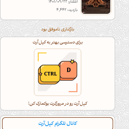
انتشار: 1401/09/22
بازدید: 4,442
بارگذاری ناموفق بود
برای دسترسی بهتر به کپل‌آرت
کپل‌آرت رو در مرورگرت بوکمارک کن!
کانال تلگرام کپل‌آرت