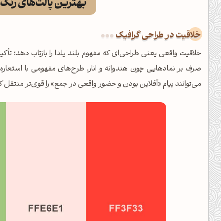
بهترین پالت‌های رنگ 
کانال ایــتا
کانال بلـــه
خلاقیت در طراحی گرافیک
اَپ اندروید
اَپ ویندوز
خلاقیت واقعی یعنی طراحی‌ای که مفهوم بلند یلدا را بازتاب دهد؛ ت
صرف بر نمادهایی چون هندوانه و انار. طرح‌های مفهومی با استعار
می‌توانند پیام «آفلاین بودن و حضور واقعی در جمع» را قوی‌تر منتقل کن