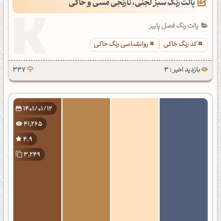
پالت رنگ سبز لجنی، نارنجی مسی و خاکی
پالت رنگ فصل پاییز
کد رنگ خاکی
روانشناسی رنگ خاکی
بازدید اخیر : 3
337
1401/01/12
41,265
4.9
3,249