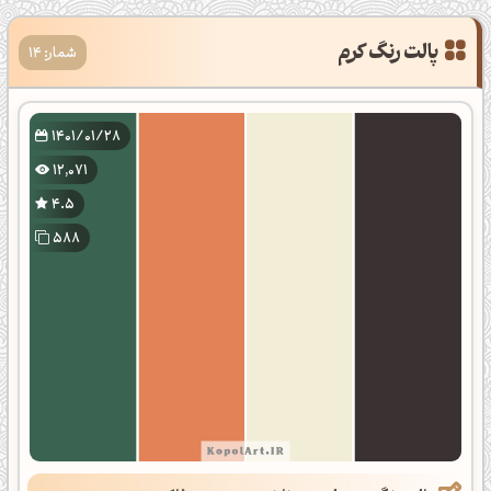
شمار: 14
1401/01/28
12,071
4.5
588