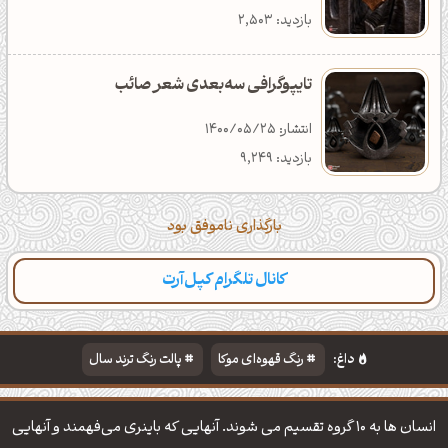
بازدید: 2,503
تایپوگرافی سه‌بعدی شعر صائب
انتشار: 1400/05/25
بازدید: 9,249
بارگذاری ناموفق بود
کانال تلگرام کپل‌آرت
داغ:
رنگ قهوه‌ای موکا
پالت رنگ ترند سال
دانلود والپیپر مذهبی
تایپوگرافی شعر مولانا
انسان ها به 10 گروه تقسیم می شوند. آنهایی كه باینری می‌فهمند و آنهایی