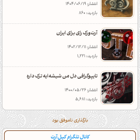
انتشار: 1404/06/01
انتشار: 1404/12/23
انتشار: 1405/03/04
انتشار: 1404/06/19
بازدید: 7,628
دانلود: 371
دسته‌بندی: تکنولوژی
بازدید: 860
آرت‌ورک رای برای ایران
انتشار: 1402/12/11
بازدید: 1,221
تایپوگرافی دل من شیشه‌ایه ترک داره
انتشار: 1400/05/26
بازدید: 5,681
بارگذاری ناموفق بود
کانال تلگرام کپل‌آرت