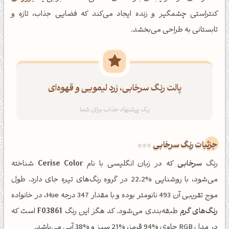
کنتراستی چشمگیر و زنده ایجاد می‌کند که فضایی جذاب، تازه و
تابستانی به طراحی می‌بخشد.
پالت رنگ سرخابی، زرد لیمویی و قهوه‌ای
جزئیات رنگ سرخابی
رنگ
سرخابی
که در زبان انگلیسی با نام
Cerise Color
شناخته
می‌شود، با روشنایی %22.2 در گروه رنگ‌های تیره جای دارد. طول
موج تقریبی آن 493 نانومتر بوده و با مقدار 347 درجه Hue، در خانواده
رنگ‌های گرم
طبقه‌بندی می‌شود. کد هگز این رنگ
F03861
است که
در مدل RGB حاوی %94 قرمز، %21 سبز و %38 آبی می‌باشد.