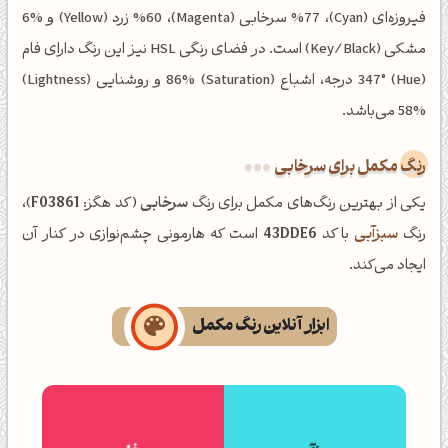
فیروزه‌ای (Cyan)، %77 سرخابی (Magenta)، %60 زرد (Yellow) و %6
مشکی (Key/Black) است. در فضای رنگی HSL نیز این رنگ دارای فام
(Hue) 347° درجه، اشباع (Saturation) 86% و روشنایی (Lightness)
58% می‌باشد.
رنگ مکمل برای سرخابی
یکی از بهترین رنگ‌های مکمل برای رنگ
سرخابی
(کد هگز:
F03861
)،
رنگ
سبزآبی
با کد
43DDE6
است که هارمونی چشم‌نوازی در کنار آن
ایجاد می‌کند.
ابزار آنلاین رنگ مکمل