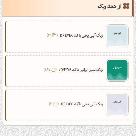
از همه رنگ
رنگ آبی یخی با کد D6E7EC
31
رنگ سبز ایرانی با کد 0D9276
187
رنگ آبی یخی با کد DEE1EC
11