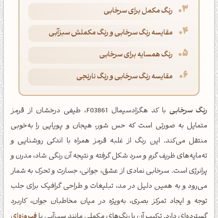
رنگ مکمل برای سرخابی
مقایسه رنگ سرخابی و رنگ مکملش سبزآبی
رنگ همسایه برای سرخابی
مقایسه رنگ سرخابی و رنگ نارنجی
رنگ سرخابی
با کد هگزادسیمال F03861، طیفی درخشان از قرمز
متمایل به صورتی است که حس شور، هیجان و پویایی را به‌خوبی
منتقل می‌کند. این رنگ از غلبه قرمز همراه با اندکی روشنایی و
ته‌مایه‌های ظریف گرم و سرد شکل گرفته و نتیجه آن رنگی شاد، مدرن و
پرانرژی است. سرخابی نمادی از عشق، جوانی، جسارت و تحرک به شمار
می‌رود و به همین دلیل در مد، تبلیغات و طراحی گرافیک برای جلب
توجه و ایجاد تمرکز بصری، به‌ویژه در میان مخاطبان جوان، کاربرد
گسترده‌ای دارد. ترکیب آن با رنگ‌های مکملی مانند سبزآبی یا
فیروزه‌ای