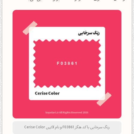
رنگ سرخابی با کد هگز F03861 و نام لاتین Cerise Color