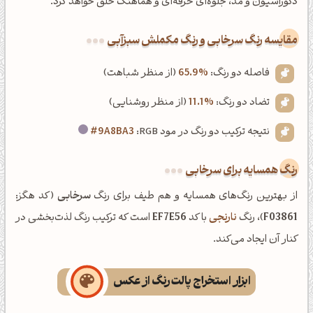
دکوراسیون و مد، جلوه‌ای حرفه‌ای و هماهنگ خلق خواهد کرد.
‌مقایسه رنگ سرخابی و رنگ مکملش سبزآبی
فاصله دو رنگ:
65.9%
(از منظر شباهت)
تضاد دو رنگ:
11.1%
(از منظر روشنایی)
نتیجه ترکیب دو رنگ در مود RGB:
#9A8BA3
رنگ همسایه برای سرخابی
از بهترین رنگ‌های همسایه و هم طیف برای رنگ
سرخابی
(کد هگز:
F03861
)، رنگ
نارنجی
با کد
EF7E56
است که ترکیب رنگ لذت‌بخشی در
کنار آن ایجاد می‌کند.
ابزار استخراج پالت رنگ از عکس