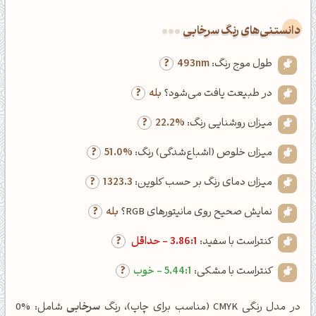
دانستنی‌های رنگ سرخابی
طول موج رنگ:
493nm
در طبیعت یافت می‌شود؟
بله
میزان روشنایی رنگ:
22.2%
میزان خلوص (اشباع‌شدگی) رنگ:
51.0%
میزان دمای رنگ بر حسب کلوین:
1323.3
نمایش صحیح روی مانیتورهای RGB؟
بله
کنتراست با سفید:
3.86:1 - حداقل
کنتراست با مشکی:
5.44:1 - خوب
در مدل رنگی CMYK (مناسب برای چاپ)، رنگ
سرخابی
شامل: %0