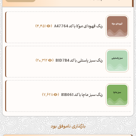
رنگ قهوه‌ای موکا با کد A47764
4,451
رنگ سبز پاستلی با کد B1D7B4
20,312
رنگ سبز ماچا با کد 81B061
7,628
بارگذاری ناموفق بود