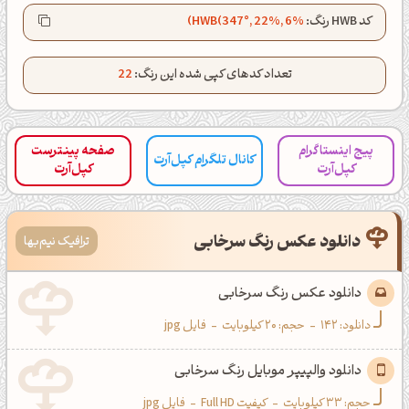
کانال تلگرام
اینستاگرام
کد HWB رنگ:
HWB(347°, 22%, 6%)
کانال ایــتا
کانال بلـــه
تعداد کدهای کپی شده این رنگ:
22
اَپ اندروید
اَپ ویندوز
پیج اینستاگرام
صفحه پینترست
کانال تلگرام کپل‌آرت
کپل‌آرت
کپل‌آرت
دانلود عکس رنگ سرخابی
ترافیک نیم‌بها
دانلود عکس رنگ سرخابی
دانلود:
142
-
حجم: 20 کیلوبایت
-
فایل jpg
دانلود والپیپر موبایل رنگ سرخابی
حجم: 33 کیلوبایت
-
کیفیت Full HD
-
فایل jpg