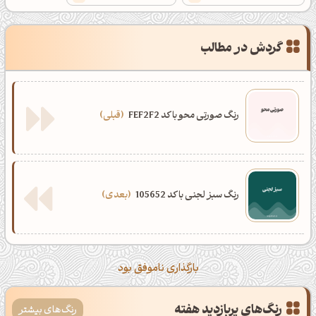
گردش در مطالب
رنگ صورتی محو با کد FEF2F2
قبلی
رنگ سبز لجنی با کد 105652
بعدی
بارگذاری ناموفق بود
رنگ‌های پربازدید هفته
رنگ‌های بیشتر