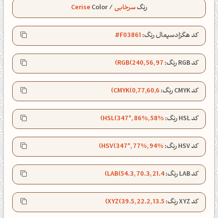
رنگ
سرخابی
/
Color
Cerise
کد هگزادسیمال رنگ:
#F03861
کد RGB رنگ:
RGB(240, 56, 97)
کد CMYK رنگ:
CMYK(0,77,60,6)
کد HSL رنگ:
HSL(347°, 86%, 58%)
کد HSV رنگ:
HSV(347°, 77%, 94%)
کد LAB رنگ:
LAB(54.3, 70.3, 21.4)
صبحت بخیر❤️
کپل‌آرت رو دنبال کن!
کد XYZ رنگ:
XYZ(39.5, 22.2, 13.5)