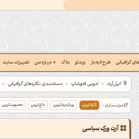
+
رهای گرافیکی
طرح‌لایه‌باز
ویدئو
بلاگ
درباره من
تغییرات سایت
ت پالت از تصویر
درباره‌من
کپل‌آرت
ادوبی فتوشاپ
دسته‌بندی‌ نگاره‌های گرافیکی
ب رنگ‌ها باهم
سفارش پروژه
تازه‌ترین
پربازدیدترین
داغ‌ترین
محبوب‌ترین
مرتب‌سازی :
 نام رنگ با کد Hex
تماس با ‌من
خراج کد رنگ از عکس
سوالات متداول‌‌
آرت ورک سیاسی
ت پالت رنگ با هوش‌مصنوعی