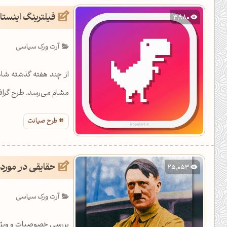
فیلترینگ اینستا
4,980
آرت ورک سیاسی
از چند هفته گذشته شاه
مشام می‌رسد. طرح گرافی
طرح صیانت
حقایقی در مورد 
25,053
آرت ورک سیاسی
بررسی خصوصیات و ویژگی