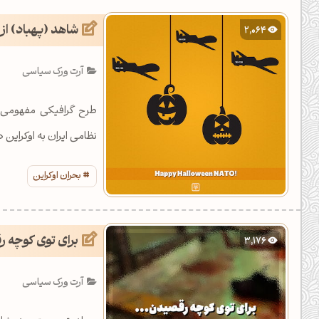
یل کدهای رنگ
شاهد (پهباد) از
2,064
تن رنگ مکمل
آرت ورک سیاسی
ده تمام ابزارها
طرح گرافیکی مفهومی 
نظامی ایران به اوکراین 
بحران اوکراین
برای توی کوچه ر
3,176
آرت ورک سیاسی