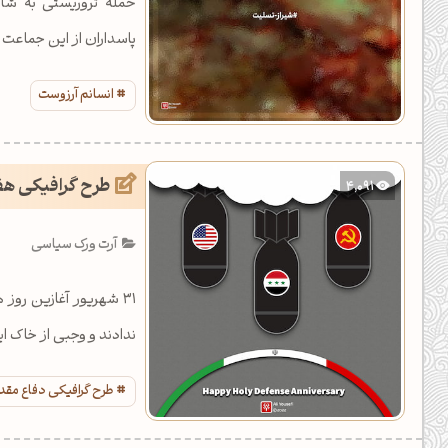
حمله تروریستی به شاه
پاسداران از این جماعت
نیست.
انسانم آرزوست
طرح گرافیکی ه
4,091
آرت ورک سیاسی
ندادند و وجبی از خاک ا
طرح گرافیکی دفاع م