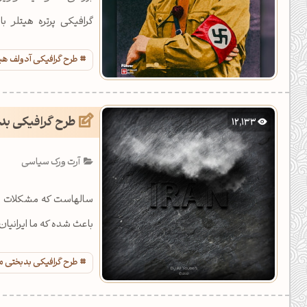
گرافیکی پرتره هیتلر
فتوشاپ.
طرح گرافیکی آدولف هیت
طرح گرافیکی بدب
12,133
آرت ورک سیاسی
سالهاست که مشکلات اقت
باعث شده که ما ایرانیان
طرح گرافیکی بدبختی مر