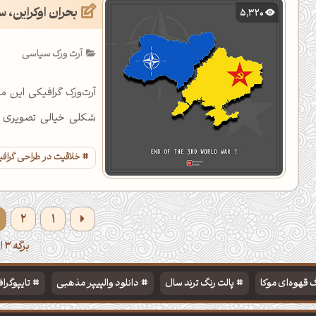
بحران اوکراین، 
5,320
آرت ورک سیاسی
آرت‌ورک گرافیکی این 
شکلی خیالی تصویری ا
دهند.
خلاقیت در طراحی گراف
2
1
برگه 3 از 4
 قهوه‌ای موکا
پالت رنگ ترند سال
دانلود والپیپر مذهبی
تایپوگرا