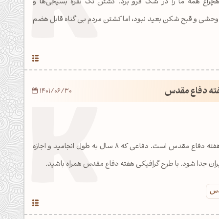
چراغ همه ما را در شک فرو برد. کشتن تک نفره بسیجی‌ها و
 وحشی و قبح شکن بعید نبود، اما کشتن مردم بی گناه قابل هضم
فته دفاع مقدس
1401/06/30
31 شهریور آغازین روز هفته دفاع مقدس است. دفاعی که 8 سال به طول انجامید و اجازه
یران جدا شود. با طرح گرافیکی هفته دفاع مقدس همراه باشید.
قدس