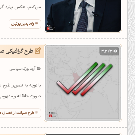
می‌کنم. عکس پرتره گرا
است.
ولادیمیر پوتین
طرح گرافیکی صیا
3,373
آرت ورک سیاسی
با توجه به تصویر طرح
صورت خلاقانه و مفهومی
طرح صیانت از فضای م