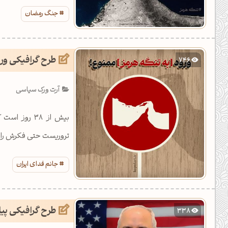
جنگ رمضان
طرح گرافیکی ورو
746
آرت ورک سیاسی
بیش از 38 ر
تروریست حتی فکرش را نمی
جانم فدای ایران
طرح گرافیکی پیا
338