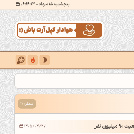
پنجشنبه 15 مرداد
- ۰۶:۱۶:۱۴
شمار: 12
یون نفر
1405/04/27