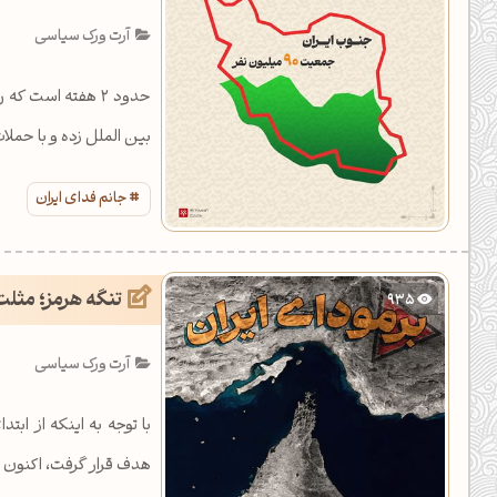
یل کدهای رنگ
آرت ورک سیاسی
تن رنگ مکمل
حدود 2 هفته است ک
ده تمام ابزارها
بین الملل زده و با حمل
جانم فدای ایران
تنگه هرمز؛ مثلت 
935
آرت ورک سیاسی
با توجه به اینکه از اب
هدف قرار گرفت، اکنون م