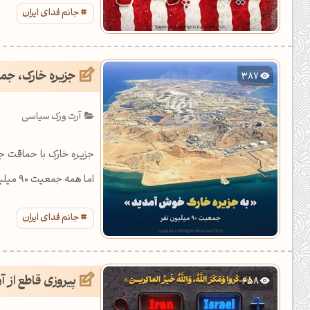
باشید.
جانم فدای ایران
جزیره خارک، جمعیت 90 میل
387
آرت ورک سیاسی
جزیره خارک با حماقت ج
اما همه جمعیت 90 میلیونی ایران از وجب به وجب خاک این جزیره دفاع خواهند نمود.
جانم فدای ایران
پیروزی قاطع از آ
658