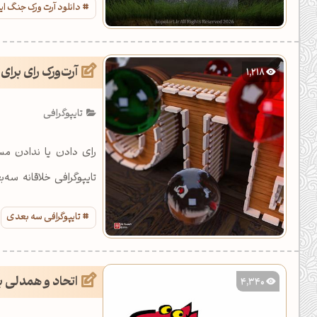
دانلود آرت ورک جنگ ایر
آرت‌ورک رای برای 
1,218
تایپوگرافی
رای دادن یا ندادن مس
باشید.
تایپوگرافی سه بعدی
اتحاد و همدلی ب
4,340