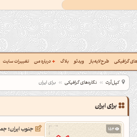
+
رهای گرافیکی
طرح‌لایه‌باز
ویدئو
بلاگ
درباره من
تغییرات سایت
ت پالت از تصویر
درباره‌من
کپل‌آرت
نگاره‌های گرافیکی
برای ایران
ب رنگ‌ها باهم
سفارش پروژه
 نام رنگ با کد Hex
تماس با ‌من
برای ایران
خراج کد رنگ از عکس
سوالات متداول‌‌
جنوب ایران؛ جمعیت 90 میل
154
ت پالت رنگ با هوش‌مصنوعی