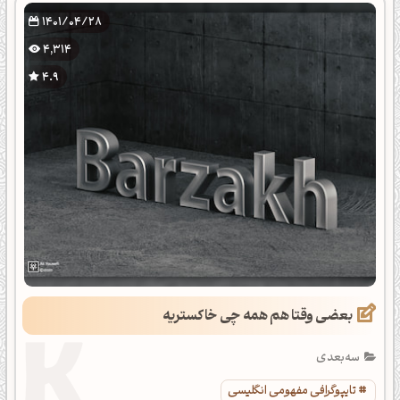
1401/04/28
4,314
4.9
بعضی وقتا هم همه چی خاکستریه
سه‌بعدی
تایپوگرافی مفهومی انگلیسی