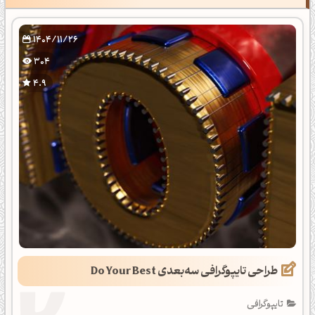
1404/11/26
304
4.9
طراحی تایپوگرافی سه‌بعدی Do Your Best
تایپوگرافی