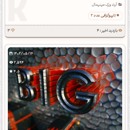
آرت ورک مینیمال
تایپوگرافی عدد 2
بازدید اخیر : 4
3
1402/05/16
2,594
4.5