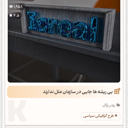
1,958
4.5
بی ریشه ها جایی در سازمان ملل ندارند
رندر رئال
طرح گرافیکی سیاسی