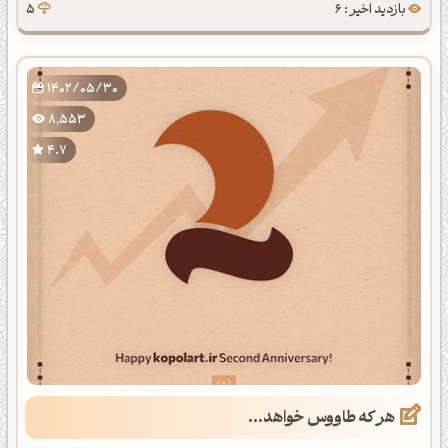
بازدید اخیر : 6
5
1402/05/30
8,553
4.7
هر که طاووس خواهد...