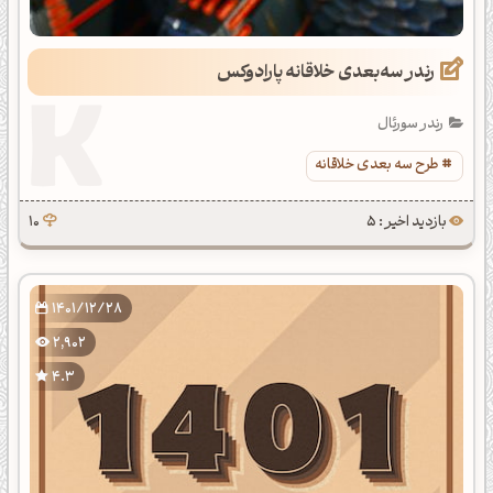
رندر سه‌بعدی خلاقانه پارادوکس
رندر سورئال
طرح سه بعدی خلاقانه
بازدید اخیر : 5
10
1401/12/28
2,902
4.3