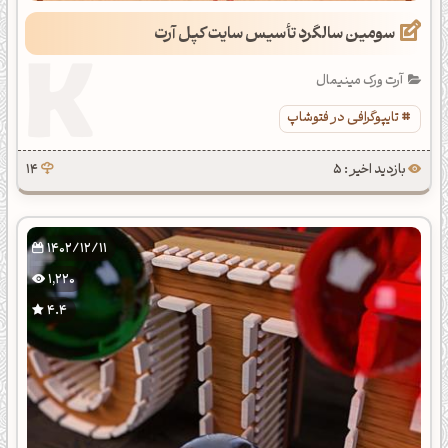
سومین سالگرد تأسیس سایت کپل آرت
آرت ورک مینیمال
تایپوگرافی در فتوشاپ
بازدید اخیر : 5
14
1402/12/11
1,220
4.4