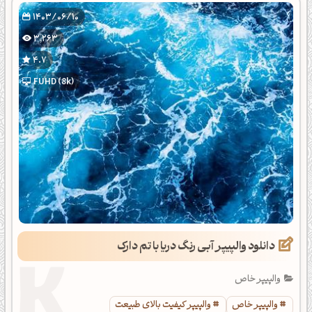
1403/06/10
3,263
4.7
FUHD (8k)
دانلود والپیپر آبی رنگ دریا با تم دارک
والپیپر خاص
والپیپر خاص
والپیپر کیفیت بالای طبیعت