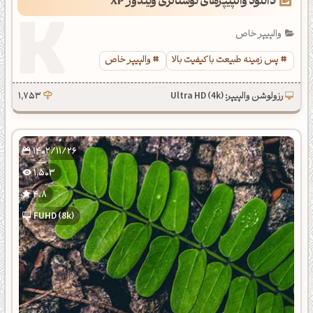
دانلود والپیپرهای نوستالژی ویندوز XP
والپیپر خاص
پس زمینه طبیعت با کیفیت بالا
والپیپر خاص
رزولوشن والپیپر: Ultra HD (4k)
1,753
1402/11/26
1,503
4.8
FUHD (8k)