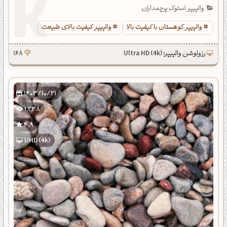
والپیپر استوک پرچمداران
والپیپر کوهستان با کیفیت بالا
والپیپر کیفیت بالای طبیعت
رزولوشن والپیپر: Ultra HD (4k)
168
1403/10/21
1,238
4.9
UHD (4k)