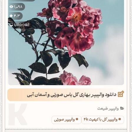
1,098
4.3
UHD (4k)
دانلود والپیپر بهاری گل یاس صورتی و آسمان آبی
والپیپر طبیعت
والپیپر گل با کیفیت 4k
والپیپر صورتی