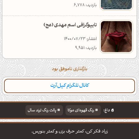
بازدید: 6,778
تایپوگرافی اسم مهدی (عج)
انتشار: 1400/07/23
بازدید: 9,951
بارگذاری ناموفق بود
کانال تلگرام کپل‌آرت
داغ:
رنگ قهوه‌ای موکا
پالت رنگ ترند سال
دانلود والپیپر مذهبی
تایپوگرافی شعر مولانا
زیاد فکر کن، کمتر حرف بزن و کمتر بنویس.