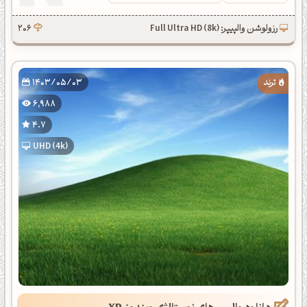
رزولوشن والپیپر: Full Ultra HD (8k)
206
1403/05/03
6,988
4.7
UHD (4k)