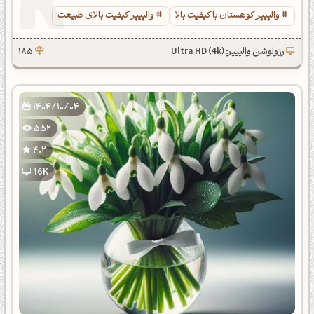
والپیپر کوهستان با کیفیت بالا
والپیپر کیفیت بالای طبیعت
رزولوشن والپیپر: Ultra HD (4k)
185
1404/10/04
552
4.2
16K