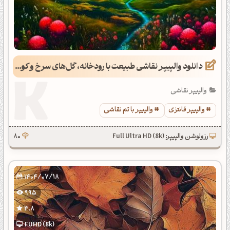
دانلود والپیپر نقاشی طبیعت با رودخانه، گل‌های سرخ و کوه‌های برفی
والپیپر نقاشی
والپیپر فانتزی
والپیپر با تم نقاشی
رزولوشن والپیپر: Full Ultra HD (8k)
80
1404/07/18
995
4.8
FUHD (8k)