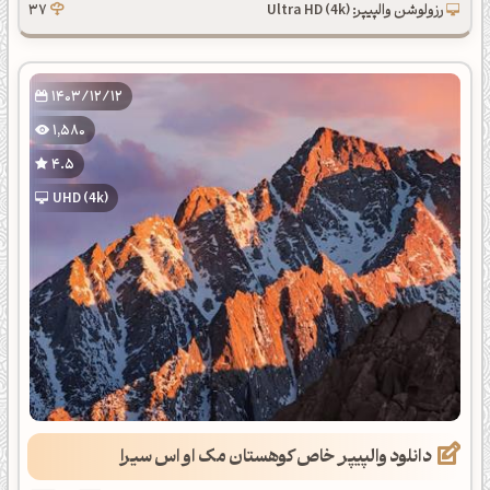
رزولوشن والپیپر: Ultra HD (4k)
37
1403/12/12
1,580
4.5
UHD (4k)
دانلود والپیپر خاص کوهستان مک او اس سیرا