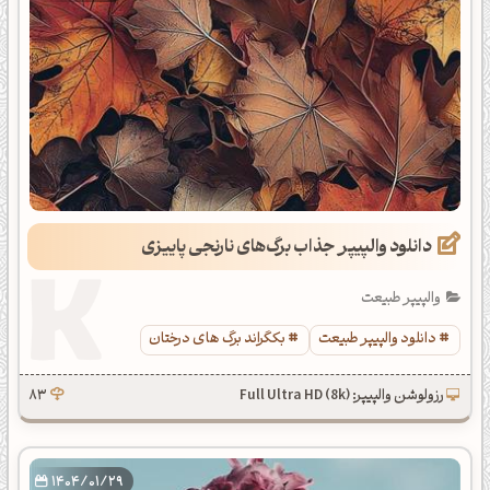
دانلود والپیپر جذاب برگ‌های نارنجی پاییزی
والپیپر طبیعت
دانلود والپیپر طبیعت
بکگراند برگ های درختان
رزولوشن والپیپر: Full Ultra HD (8k)
83
1404/01/29