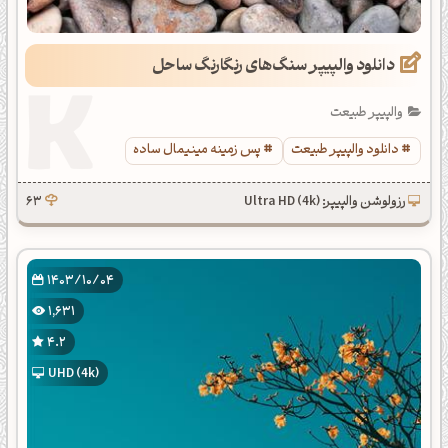
دانلود والپیپر سنگ‌های رنگارنگ ساحل
والپیپر طبیعت
دانلود والپیپر طبیعت
پس زمینه مینیمال ساده
رزولوشن والپیپر: Ultra HD (4k)
63
1403/10/04
1,631
4.2
UHD (4k)