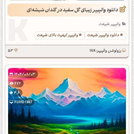
دانلود والپیپر زیبای گل سفید در گلدان شیشه‌ای
والپیپر طبیعت
دانلود والپیپر طبیعت
والپیپر کیفیت بالای طبیعت
رزولوشن والپیپر: 16K
53
1404/08/03
672
4.6
FUHD (8k)