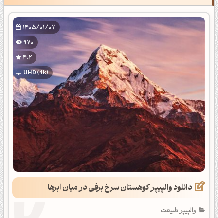
1405/01/07
970
4.2
UHD (4k)
دانلود والپیپر کوهستان سرخ برفی در میان ابرها
والپیپر طبیعت