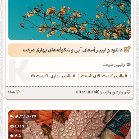
دانلود والپیپر آسمان آبی و شکوفه‌های بهاری درخت
والپیپر طبیعت
والپیپر کیفیت بالای طبیعت
والپیپر بهاری با کیفیت 4k
رزولوشن والپیپر: Ultra HD (4k)
155
1403/06/24
1,849
4.5