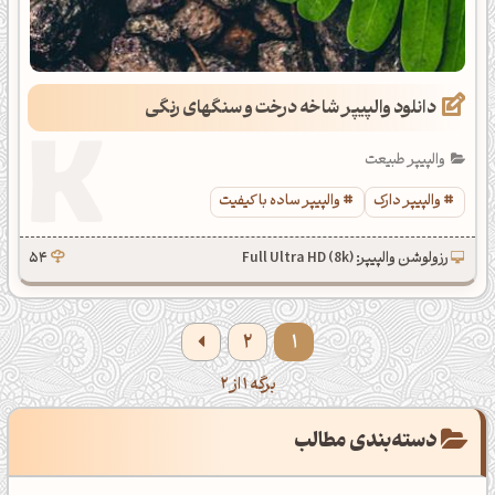
دانلود والپیپر شاخه درخت و سنگهای رنگی
والپیپر طبیعت
والپیپر دارک
والپیپر ساده با کیفیت
رزولوشن والپیپر: Full Ultra HD (8k)
54
2
1
برگه 1 از 2
دسته‌بندی مطالب