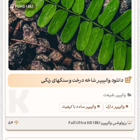
FUHD (8k)
دانلود والپیپر شاخه درخت و سنگهای رنگی
والپیپر طبیعت
والپیپر دارک
والپیپر ساده با کیفیت
رزولوشن والپیپر: Full Ultra HD (8k)
54