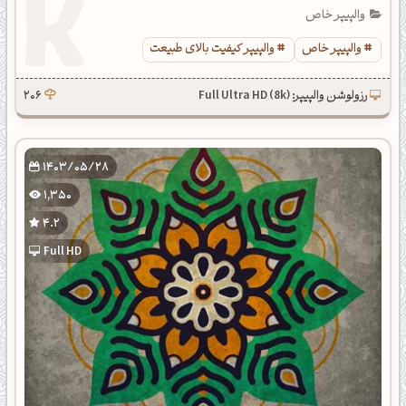
والپیپر خاص
والپیپر خاص
والپیپر کیفیت بالای طبیعت
رزولوشن والپیپر: Full Ultra HD (8k)
206
1403/05/28
1,350
4.2
Full HD