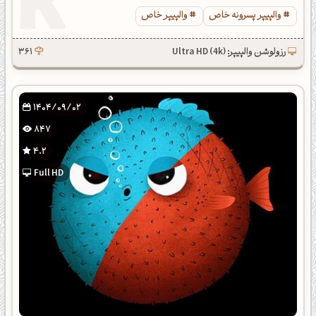
والپیپر پسرونه خاص
والپیپر خاص
رزولوشن والپیپر: Ultra HD (4k)
361
1404/09/02
847
4.2
Full HD