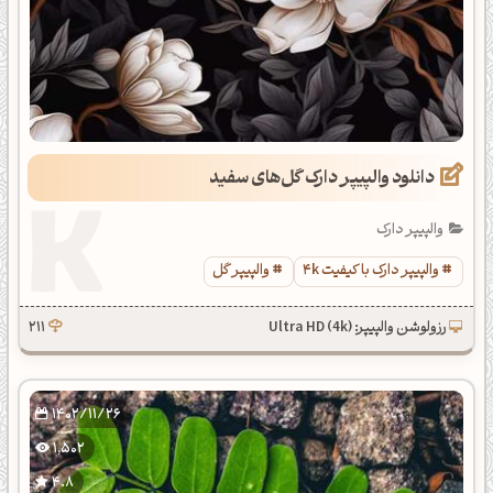
دانلود والپیپر دارک گل‌های سفید
والپیپر دارک
والپیپر دارک با کیفیت 4k
والپیپر گل
رزولوشن والپیپر: Ultra HD (4k)
211
1402/11/26
1,502
4.8