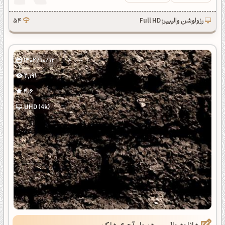
رزولوشن والپیپر: Full HD
54
1402/10/12
2,191
4.6
UHD (4k)