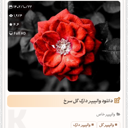
1402/10/22
1,974
4.4
Full HD
دانلود والپیپر دارک گل سرخ
والپیپر خاص
والپیپر گل
والپیپر دارک