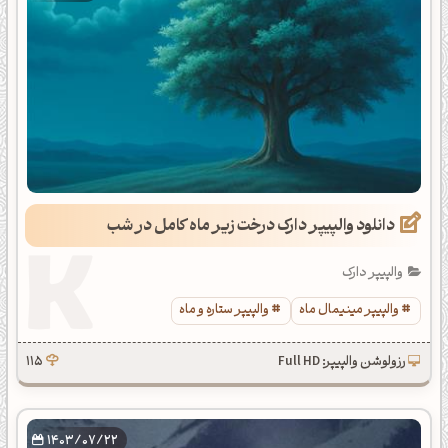
دانلود والپیپر دارک درخت زیر ماه کامل در شب
والپیپر دارک
والپیپر مینیمال ماه
والپیپر ستاره و ماه
رزولوشن والپیپر: Full HD
115
1403/07/22