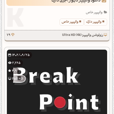
دانلود والپیپر دیوار آجری دارک
والپیپر خاص
والپیپر دارک
والپیپر خاص
رزولوشن والپیپر: Ultra HD (4k)
79
1402/09/25
2,265
4.9
Full HD