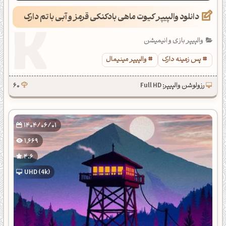
دانلود والپیپر کیوت ماهی بادکنکی قرمز و آبی با تم دارک
والپیپر بازی و انیمیشن
پس زمینه دارک
والپیپر مینیمال
رزولوشن والپیپر: Full HD
60
1404/06/01
1,669
4.6
UHD (4k)