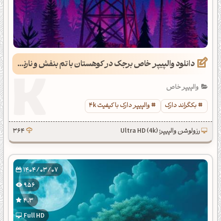
دانلود والپیپر خاص برجک در کوهستان با تم بنفش و نارنجی
والپیپر خاص
بکگراند دارک
والپیپر دارک با کیفیت 4k
رزولوشن والپیپر: Ultra HD (4k)
364
1404/03/07
956
4.3
Full HD