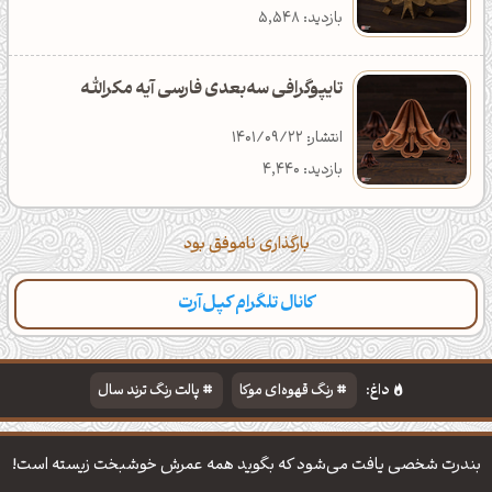
بازدید: 5,548
تایپوگرافی سه‌بعدی فارسی آیه مکرالله
انتشار: 1401/09/22
بازدید: 4,440
بارگذاری ناموفق بود
کانال تلگرام کپل‌آرت
داغ:
رنگ قهوه‌ای موکا
پالت رنگ ترند سال
دانلود والپیپر مذهبی
تایپوگرافی شعر مولانا
بندرت شخصی یافت می‌شود كه بگوید همه عمرش خوشبخت زیسته است!