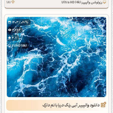
رزولوشن والپیپر: Ultra HD (4k)
181
1403/06/10
3,262
4.7
FUHD (8k)
دانلود والپیپر آبی رنگ دریا با تم دارک