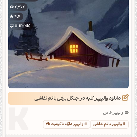
2,772
4.4
UHD (4k)
دانلود والپیپر کلبه در جنگل برفی با تم نقاشی
والپیپر خاص
والپیپر با تم نقاشی
والپیپر دارک با کیفیت 4k