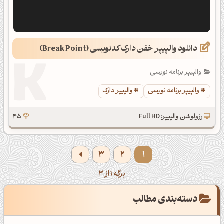
دانلود والپیپر خفن دارک کدنویسی (Break Point)
والپیپر برنامه نویسی
والپیپر برنامه نویسی
والپیپر دارک
رزولوشن والپیپر: Full HD
45
3
2
1
برگه 1 از 3
دسته‌بندی مطالب