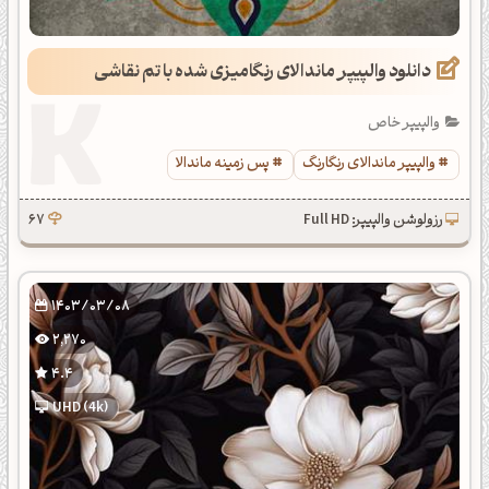
دانلود والپیپر ماندالای رنگامیزی شده با تم نقاشی
والپیپر خاص
والپیپر ماندالای رنگارنگ
پس زمینه ماندالا
رزولوشن والپیپر: Full HD
67
1403/03/08
2,270
4.4
UHD (4k)