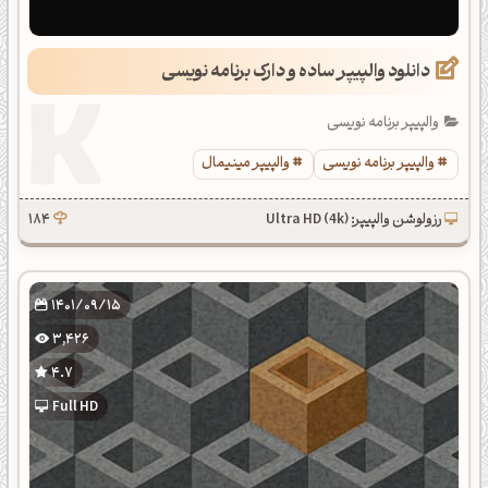
دانلود والپیپر ساده و دارک برنامه نویسی
والپیپر برنامه نویسی
والپیپر برنامه نویسی
والپیپر مینیمال
رزولوشن والپیپر: Ultra HD (4k)
184
1401/09/15
3,426
4.7
Full HD