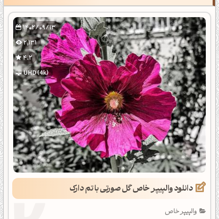
1402/09/13
2,131
4.2
UHD (4k)
دانلود والپیپر خاص گل صورتی با تم دارک
والپیپر خاص