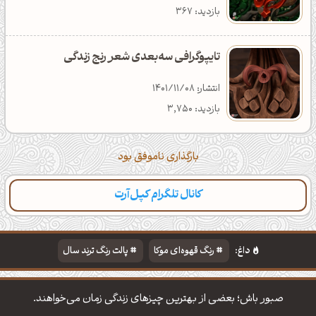
بازدید: 367
تایپوگرافی سه‌بعدی شعر رنج زندگی
انتشار: 1401/11/08
بازدید: 3,750
بارگذاری ناموفق بود
کانال تلگرام کپل‌آرت
داغ:
رنگ قهوه‌ای موکا
پالت رنگ ترند سال
دانلود والپیپر مذهبی
تایپوگرافی شعر مولانا
صبور باش؛ بعضی از بهترین چیزهای زندگی زمان می‌خواهند.