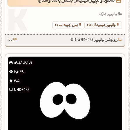
دانلود والپیپر مینیمال بنفش با ماه و ستاره
والپیپر دارک
والپیپر مینیمال ماه
پس زمینه ساده
رزولوشن والپیپر: Ultra HD (4k)
100
1401/06/09
6,349
4.5
UHD (4k)