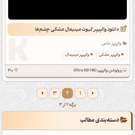
دانلود والپیپر کیوت مینیمال مشکی چشم‌ها
والپیپر خاص
والپیپر مشکی
والپیپر مینیمال
رزولوشن والپیپر: Ultra HD (4k)
410
3
2
1
برگه 2 از 3
دسته‌بندی مطالب