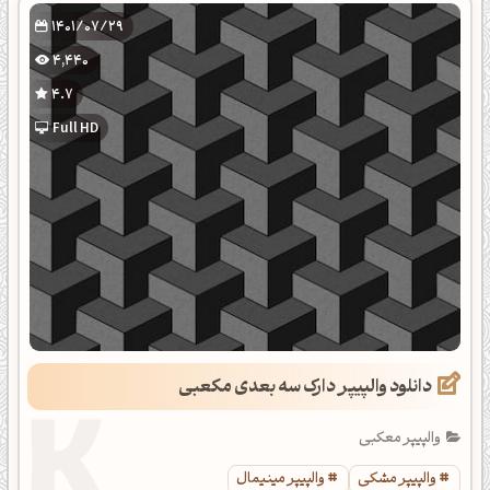
1401/07/29
4,440
4.7
Full HD
دانلود والپیپر دارک سه بعدی مکعبی
والپیپر معکبی
والپیپر مشکی
والپیپر مینیمال