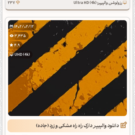
رزولوشن والپیپر: Ultra HD (4k)
237
1402/02/12
3,435
4.9
UHD (4k)
دانلود والپیپر دارک راه راه مشکی و زرد (جاده)