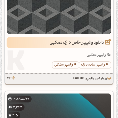
دانلود والپیپر خاص دارک معکبی
والپیپر معکبی
والپیپر ساده دارک
والپیپر مشکی
رزولوشن والپیپر: Full HD
76
1401/08/17
3,367
4.5