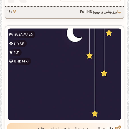
رزولوشن والپیپر: Full HD
161
1401/07/05
3,784
4.2
UHD (4k)