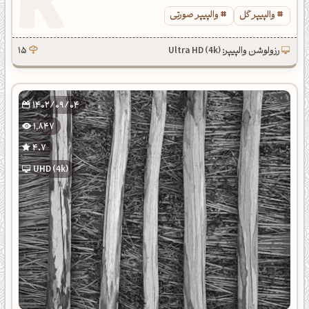
والپیپر گل
والپیپر صورتی
رزولوشن والپیپر: Ultra HD (4k)
15
1402/09/04
1,847
4.7
UHD (4k)