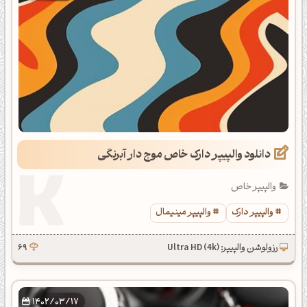
دانلود والپیپر دارک خاص موج دار آبرنگی
والپیپر خاص
والپیپر دارک
والپیپر مینیمال
رزولوشن والپیپر: Ultra HD (4k)
69
1402/03/17