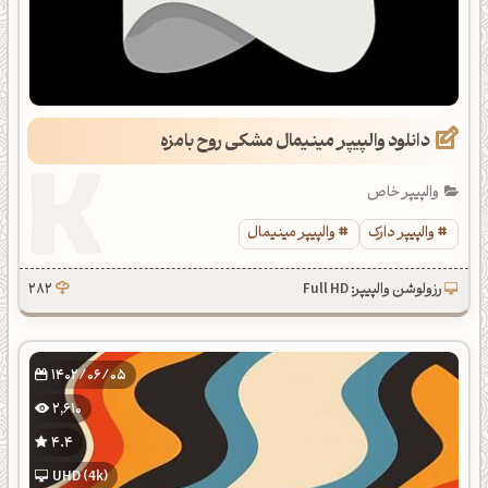
دانلود والپیپر مینیمال مشکی روح بامزه
والپیپر خاص
والپیپر دارک
والپیپر مینیمال
رزولوشن والپیپر: Full HD
282
1402/06/05
2,610
4.4
UHD (4k)