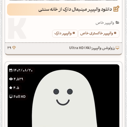
دانلود والپیپر مینیمال دارک از خانه سنتی
والپیپر خاص
والپیپر خاکستری خاص
والپیپر دارک
رزولوشن والپیپر: Ultra HD (4k)
29
1402/08/20
4,529
4.5
Full HD