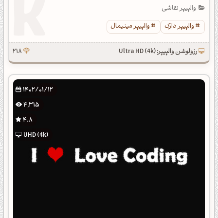
والپیپر نقاشی
والپیپر دارک
والپیپر مینیمال
رزولوشن والپیپر: Ultra HD (4k)
218
1402/01/12
4,315
4.8
UHD (4k)