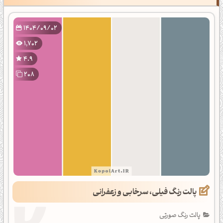
1404/09/02
1,702
4.9
208
پالت رنگ فیلی، سرخابی و زعفرانی
پالت رنگ صورتی