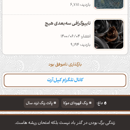
بازدید: 6,781
تایپوگرافی سه‌بعدی هیچ
انتشار: 1400/06/04
بازدید: 9,194
بارگذاری ناموفق بود
کانال تلگرام کپل‌آرت
داغ:
رنگ قهوه‌ای موکا
پالت رنگ ترند سال
دانلود والپیپر مذهبی
تایپوگرافی شعر مولانا
زندگی برگ بودن در گذر باد نیست بلکه امتحان ریشه هاست.