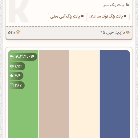
پالت رنگ سبز
پالت رنگ نوک مدادی
پالت رنگ آبی لجنی
بازدید اخیر : 95
540
1403/10/14
1,961
4.4
287