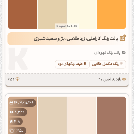
پالت رنگ کاراملی، زرد طلایی، بژ و سفید شیری
پالت رنگ قهوه‌ای
رنگ مکمل طلایی
طیف رنگهای نود
بازدید اخیر : 20
652
1403/11/26
8,329
4.8
1,350