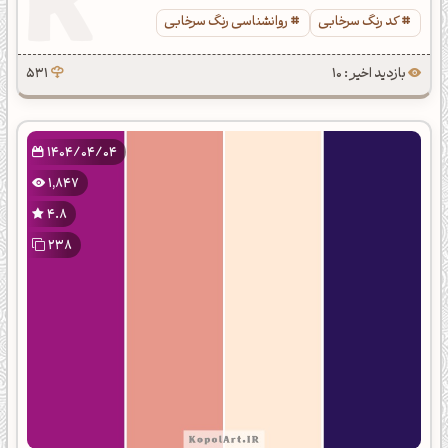
کد رنگ سرخابی
روانشناسی رنگ سرخابی
بازدید اخیر : 10
531
1404/04/04
1,847
4.8
238