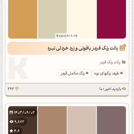
پالت رنگ قرمز یاقوتی و زرد خردلی تیره
پالت رنگ قرمز
طیف رنگهای نود
رنگ مکمل قرمز
بازدید اخیر : 10
292
1403/09/02
9,872
4.6