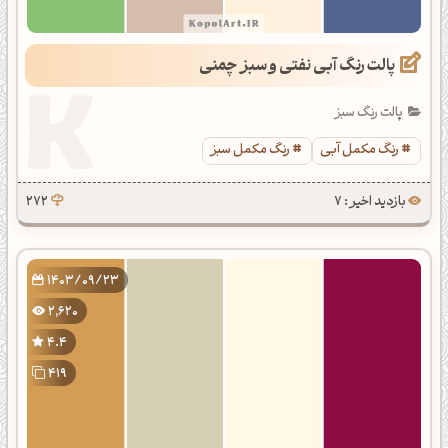
پالت رنگ آبی نفتی و سبز چمنی
پالت رنگ سبز
رنگ مکمل آبی
رنگ مکمل سبز
بازدید اخیر : 7
272
1403/09/23
2,620
4.4
419