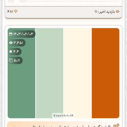
بازدید اخیر : 11
481
1403/06/04
3,451
4.4
507