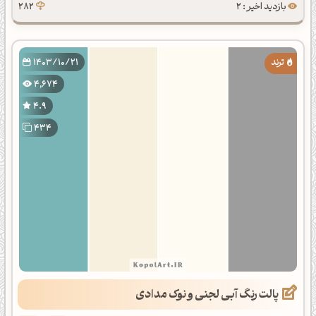
بازدید اخیر : 2
282
1403/10/21
4,674
4.9
434
پالت رنگ آبی لجنی و نوک مدادی