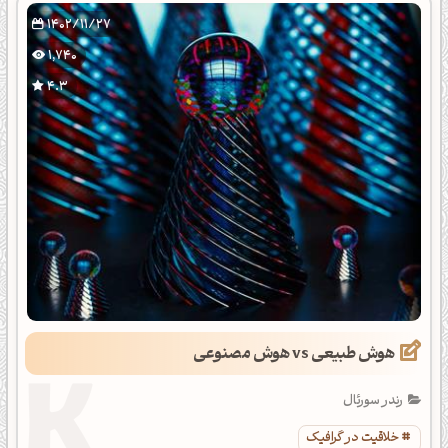
1402/11/27
1,740
4.3
هوش طبیعی vs هوش مصنوعی
رندر سورئال
خلاقیت در گرافیک