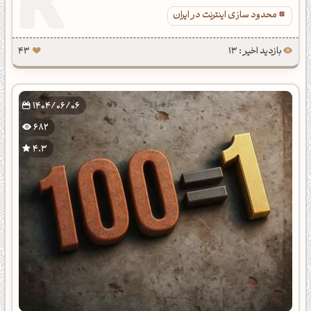
محدود سازی اینترنت در ایران
بازدید اخیر : 13
43
1404/06/06
682
4.3