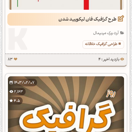
طرح گرافیک فان لیکویید شدن
آرت ورک مینیمال
طراحی گرافیک خلاقانه
بازدید اخیر : 4
83
1403/02/07
2,163
4.5