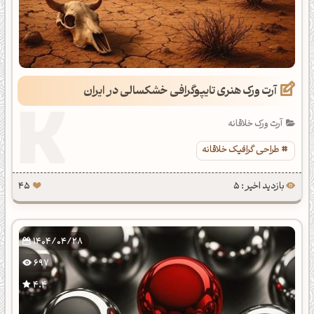
آرت ورک هنری تایپوگرافی خشکسالی در ایران
آرت ورک خلاقانه
طراحی گرافیک خلاقانه
بازدید اخیر : 5
45
1404/04/28
697
4.4