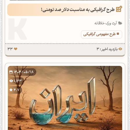
طرح گرافیکی به مناسبت دلار صد تومنی!
آرت ورک خلاقانه
طرح مفهومی گرافیکی
بازدید اخیر : 3
33
1404/05/18
1,123
4.7