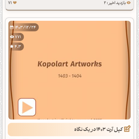
بازدید اخیر : 2
71
1403/12/24
771
4.3
کپل آرت 1403 در یک نگاه